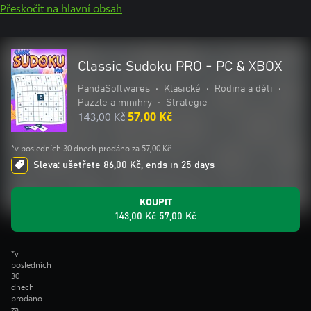
Přeskočit na hlavní obsah
Classic Sudoku PRO - PC & XBOX
PandaSoftwares
•
Klasické
•
Rodina a děti
•
Puzzle a minihry
•
Strategie
143,00 Kč
57,00 Kč
*v posledních 30 dnech prodáno za 57,00 Kč
Sleva: ušetřete 86,00 Kč, ends in 25 days
KOUPIT
143,00 Kč
57,00 Kč
*v
posledních
30
dnech
prodáno
za