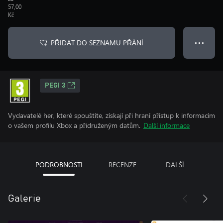
57,00
Kč
PŘIDAT DO SEZNAMU PŘÁNÍ
● ● ●
PEGI 3
Vydavatelé her, které spouštíte, získají při hraní přístup k informacím
o vašem profilu Xbox a přidruženým datům.
Další informace
PODROBNOSTI
RECENZE
DALŠÍ
Galerie