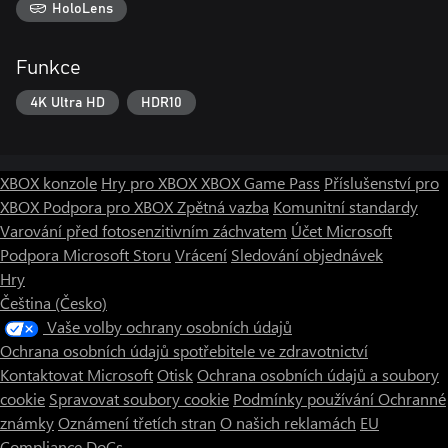
HoloLens
Funkce
4K Ultra HD
HDR10
XBOX konzole
Hry pro XBOX
XBOX Game Pass
Příslušenství pro
XBOX
Podpora pro XBOX
Zpětná vazba
Komunitní standardy
Varování před fotosenzitivním záchvatem
Účet Microsoft
Podpora Microsoft Storu
Vrácení
Sledování objednávek
Hry
Čeština (Česko)
Vaše volby ochrany osobních údajů
Ochrana osobních údajů spotřebitele ve zdravotnictví
Kontaktovat Microsoft
Otisk
Ochrana osobních údajů a soubory
cookie
Spravovat soubory cookie
Podmínky používání
Ochranné
známky
Oznámení třetích stran
O našich reklamách
EU
Compliance DoCs