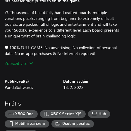
brainteaser digit puzzle to finish the game.
🎨 Thousands of beautifully hand crafted boards, multiple
variations puzzle, ranging from beginner to extremely difficult
boards, are packed full of logic and entertainment and will take
your Sudoku experience to a different level. Each board presents
a unique twist of brain challenging logic.
🛡️ 100% FULL GAME: No advertising, No collection of personal
data, No in-app purchases & No Internet required!
Zobrazit více
🎮 Support PC & XBOX :
SELECT : "A" button on Controller, "Enter" key on Keyboard, or
Publikoval(a)
Datum vydání
using Mouse on Sudoku Square
PandaSoftwares
18. 2. 2022
Erase : "X" button on Controller, "DELETE/Backspace" key on
Keyboard, or using Mouse on Erase button UI
Hints : "Y" button on Controller, "H" key on Keyboard, or using
Hrát s
Mouse on Hints button UI
UNDO : Left Stick button on Controller, "U" key on Keyboard, or
XBOX One
XBOX Series X|S
Hub
using Mouse on UNDO button UI
NOTES : "B" button on Controller, "N" key on Keyboard, or using
Mobilní zařízení
Osobní počítač
Mouse on NOTES button UI