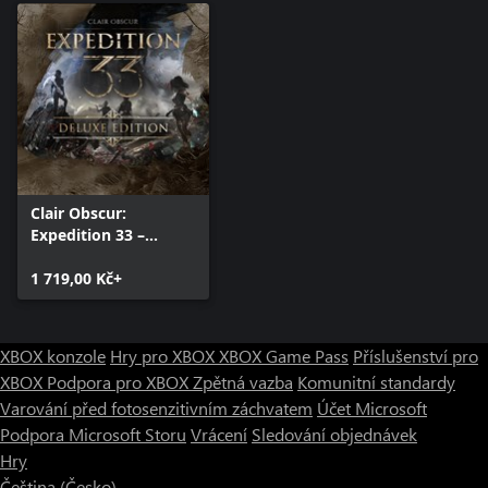
Clair Obscur:
Expedition 33 –
Deluxe Edition
1 719,00 Kč+
XBOX konzole
Hry pro XBOX
XBOX Game Pass
Příslušenství pro
XBOX
Podpora pro XBOX
Zpětná vazba
Komunitní standardy
Varování před fotosenzitivním záchvatem
Účet Microsoft
Podpora Microsoft Storu
Vrácení
Sledování objednávek
Hry
Čeština (Česko)