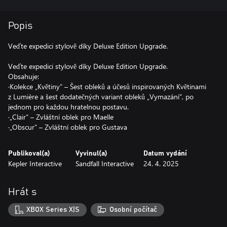
Popis
Veďte expedici stylově díky Deluxe Edition Upgrade.
Veďte expedici stylově díky Deluxe Edition Upgrade.
Obsahuje:
·Kolekce „Květiny“ – Šest obleků a účesů inspirovaných Květinami
z Lumière a šest dodatečných variant obleků „Vymazání“, po
jednom pro každou hratelnou postavu.
·„Clair“ – Zvláštní oblek pro Maelle
Publikoval(a)
Vyvinul(a)
Datum vydání
Kepler Interactive
Sandfall Interactive
24. 4. 2025
Hrát s
XBOX Series X|S
Osobní počítač