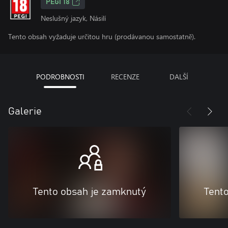
PEGI 18
Neslušný jazyk, Násilí
Tento obsah vyžaduje určitou hru (prodávanou samostatně).
PODROBNOSTI
RECENZE
DALŠÍ
Galerie
Tento obsah je zamknutý
Tent