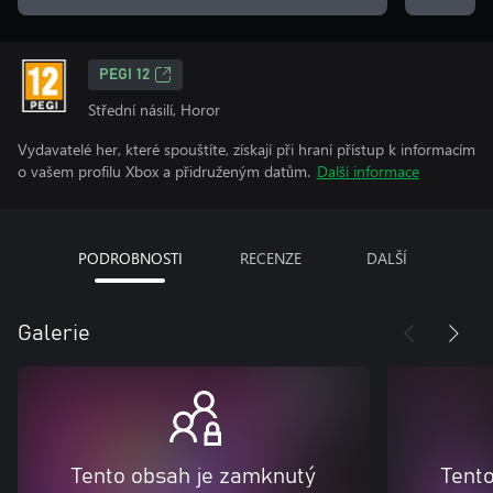
PEGI 12
Střední násilí, Horor
Vydavatelé her, které spouštíte, získají při hraní přístup k informacím
o vašem profilu Xbox a přidruženým datům.
Další informace
PODROBNOSTI
RECENZE
DALŠÍ
Galerie
Tento obsah je zamknutý
Tent