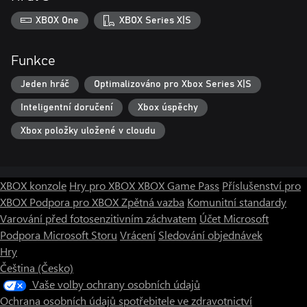
XBOX One
XBOX Series X|S
Funkce
Jeden hráč
Optimalizováno pro Xbox Series X|S
Inteligentní doručení
Xbox úspěchy
Xbox položky uložené v cloudu
XBOX konzole
Hry pro XBOX
XBOX Game Pass
Příslušenství pro
XBOX
Podpora pro XBOX
Zpětná vazba
Komunitní standardy
Varování před fotosenzitivním záchvatem
Účet Microsoft
Podpora Microsoft Storu
Vrácení
Sledování objednávek
Hry
Čeština (Česko)
Vaše volby ochrany osobních údajů
Ochrana osobních údajů spotřebitele ve zdravotnictví