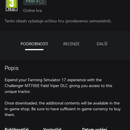
PEGI 3
Online hra
Tento obsah vyžaduje určitou hru (prodávanou samostatně).
PODROBNOSTI
RECENZE
DALŠÍ
Popis
Expend your Farming Simulator 17 experience with the
Challenger MT700E Field Viper DLC giving you access to this
unique tractor.
Once downloaded, the additional contents will be available in the
in-game shop. Be sure to have sufficient in-game currency to buy
them.
Publikoval(a)
Vyvinul(a)
Datum vydání