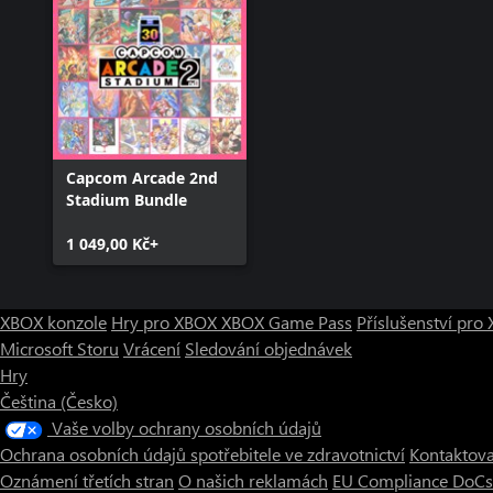
Capcom Arcade 2nd
Stadium Bundle
1 049,00 Kč+
XBOX konzole
Hry pro XBOX
XBOX Game Pass
Příslušenství pr
Microsoft Storu
Vrácení
Sledování objednávek
Hry
Čeština (Česko)
Vaše volby ochrany osobních údajů
Ochrana osobních údajů spotřebitele ve zdravotnictví
Kontaktova
Oznámení třetích stran
O našich reklamách
EU Compliance DoCs