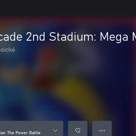
ade 2nd Stadium: Mega M
asické
● ● ●
an: The Power Battle