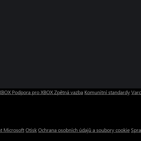
o XBOX
Podpora pro XBOX
Zpětná vazba
Komunitní standardy
Varo
t Microsoft
Otisk
Ochrana osobních údajů a soubory cookie
Spra