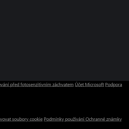
vání před fotosenzitivním záchvatem
Účet Microsoft
Podpora
vovat soubory cookie
Podmínky používání
Ochranné známky