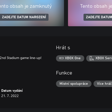
ento obsah je zamknutý
Tento obsah j
ZADEJTE DATUM NAROZENÍ
ZADEJTE DATUM
Hrát s
2nd Stadium game line-up!
XBOX One
XBOX Seri
Funkce
Místní spolupráce
Více hrá
Datum vydání
21. 7. 2022