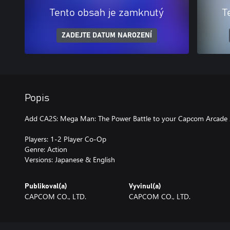
Tento obsah je zamknutý
T
ZADEJTE DATUM NAROZENÍ
Popis
Add CA2S: Mega Man: The Power Battle to your Capcom Arcade 
Players: 1-2 Player Co-Op
Genre: Action
Versions: Japanese & English
Publikoval(a)
Vyvinul(a)
CAPCOM CO., LTD.
CAPCOM CO., LTD.