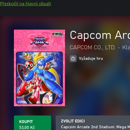
Přeskočit na hlavní obsah
Capcom Arc
CAPCOM CO., LTD.
•
Kl
Vyžaduje hru
ZVOLIT EDICI
KOUPIT
Capcom Arcade 2nd Stadium: Mega M
53,00 Kč