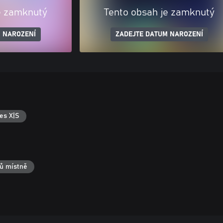
e zamknutý
Tento obsah je zamknutý
 NAROZENÍ
ZADEJTE DATUM NAROZENÍ
es X|S
čů místně