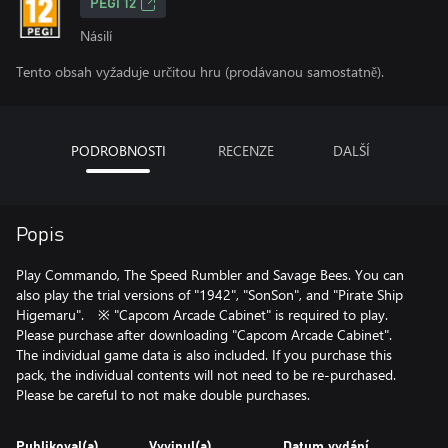
PEGI 12
Násilí
Tento obsah vyžaduje určitou hru (prodávanou samostatně).
PODROBNOSTI
RECENZE
DALŠÍ
Popis
Play Commando, The Speed Rumbler and Savage Bees. You can
also play the trial versions of "1942", "SonSon", and "Pirate Ship
Higemaru". ※ "Capcom Arcade Cabinet" is required to play.
Please purchase after downloading "Capcom Arcade Cabinet".
The individual game data is also included. If you purchase this
pack, the individual contents will not need to be re-purchased.
Please be careful to not make double purchases.
Publikoval(a)
Vyvinul(a)
Datum vydání