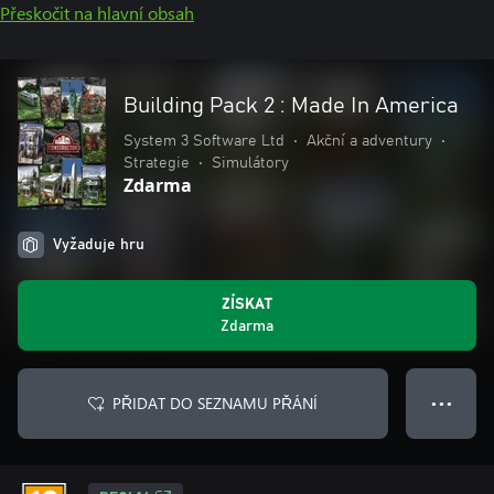
Přeskočit na hlavní obsah
Building Pack 2 : Made In America
System 3 Software Ltd
•
Akční a adventury
•
Strategie
•
Simulátory
Zdarma
Vyžaduje hru
ZÍSKAT
Zdarma
PŘIDAT DO SEZNAMU PŘÁNÍ
● ● ●