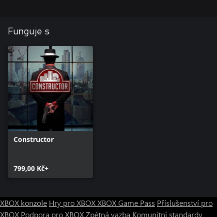
Funguje s
Constructor
799,00 Kč+
XBOX konzole
Hry pro XBOX
XBOX Game Pass
Příslušenství pro
XBOX
Podpora pro XBOX
Zpětná vazba
Komunitní standardy