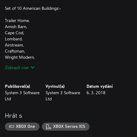
Set of 10 American Buildings:-
Trailer Home,
Amish Barn,
Cape Cod,
Lombard,
Airstream,
Craftsman,
Wright Modern,
Neo Classical
Zobrazit více
Statue of Liberty
Washington Monument
Publikoval(a)
Vyvinul(a)
Datum vydání
System 3 Software
System 3 Software
6. 3. 2018
Ltd
Ltd
Hrát s
XBOX One
XBOX Series X|S