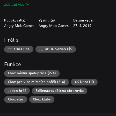
There are currently six original characters and four popular indie
Zobrazit více
characters to choose from that allow for varied play styles:
- Dead Cells
Publikoval(a)
Vyvinul(a)
Datum vydání
Angry Mob Games
Angry Mob Games
27. 4. 2019
- Yooka-Laylee
- Guacamelee
Hrát s
- Hyper Light Drifter
XBOX One
XBOX Series X|S
Funkce
As well as cosmetic skins, each original Brawlout character has
three Variants; alt versions of the character with different stats,
Xbox místní spolupráce (2-4)
outfits and even new moves. With these Variants, Brawlout’s cast
Xbox pro více místních hráčů (2-4)
4K Ultra HD
numbers 25 individual fighters. Find the fighter and Variant that’s
right for you and tear it up on the battlefield.
Jeden hráč
Sdílená/rozdělená obrazovka
Xbox stav
Xbox kluby
Combined with familiar movement techniques like wavedashing
and airdodging, Brawlout adds some extra mechanics seen in