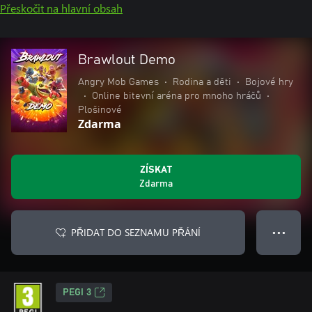
Přeskočit na hlavní obsah
Brawlout Demo
Angry Mob Games
•
Rodina a děti
•
Bojové hry
•
Online bitevní aréna pro mnoho hráčů
•
Plošinové
Zdarma
ZÍSKAT
Zdarma
PŘIDAT DO SEZNAMU PŘÁNÍ
● ● ●
PEGI 3