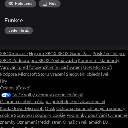
HoloLens
Hub
Funkce
Jeden hráč
XBOX konzole
Hry pro XBOX
XBOX Game Pass
Příslušenství pro
XBOX
Podpora pro XBOX
Zpětná vazba
Komunitní standardy
Varování před fotosenzitivním záchvatem
Účet Microsoft
Podpora Microsoft Storu
Vrácení
Sledování objednávek
Hry
Čeština (Česko)
Vaše volby ochrany osobních údajů
Ochrana osobních údajů spotřebitele ve zdravotnictví
Kontaktovat Microsoft
Otisk
Ochrana osobních údajů a soubory
cookie
Spravovat soubory cookie
Podmínky používání
Ochranné
známky
Oznámení třetích stran
O našich reklamách
EU