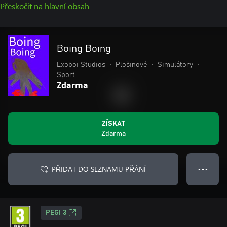
Přeskočit na hlavní obsah
Boing Boing
Exoboi Studios
•
Plošinové
•
Simulátory
•
Sport
Zdarma
ZÍSKAT
Zdarma
PŘIDAT DO SEZNAMU PŘÁNÍ
● ● ●
PEGI 3