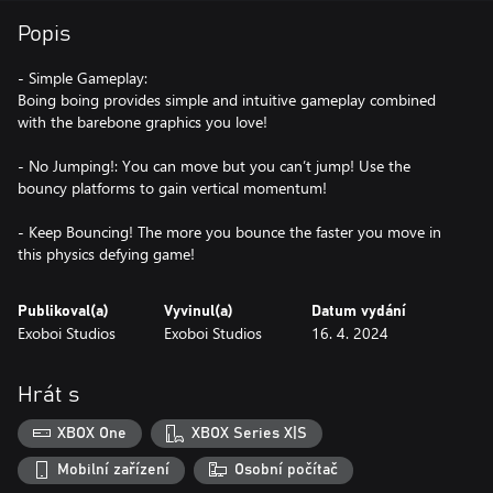
Popis
- Simple Gameplay:
Boing boing provides simple and intuitive gameplay combined
with the barebone graphics you love!
- No Jumping!: You can move but you can’t jump! Use the
bouncy platforms to gain vertical momentum!
- Keep Bouncing! The more you bounce the faster you move in
this physics defying game!
Publikoval(a)
Vyvinul(a)
Datum vydání
Exoboi Studios
Exoboi Studios
16. 4. 2024
Hrát s
XBOX One
XBOX Series X|S
Mobilní zařízení
Osobní počítač