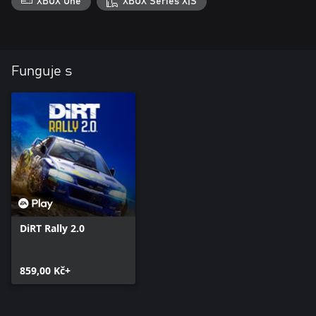
XBOX One
XBOX Series X|S
Funguje s
DiRT Rally 2.0
859,00 Kč+