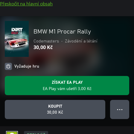
Přeskočit na hlavní obsah
BMW M1 Procar Rally
Codemasters
•
Závodění a létání
30,00 Kč
Vyžaduje hru
ZÍSKAT EA PLAY
EA Play vám ušetří 3,00 Kč
KOUPIT
● ● ●
30,00 Kč