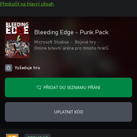
Přeskočit na hlavní obsah
Bleeding Edge - Punk Pack
Microsoft Studios
•
Bojové hry
•
Online bitevní aréna pro mnoho hráčů
Vyžaduje hru
PŘIDAT DO SEZNAMU PŘÁNÍ
UPLATNIT KÓD