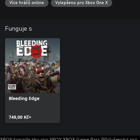
Více hráčů online
Vylepšeno pro Xbox One X
Funguje s
Bleeding Edge
749,00 Kč+
XBOX konzole
Hry pro XBOX
XBOX Game Pass
Příslušenství pro