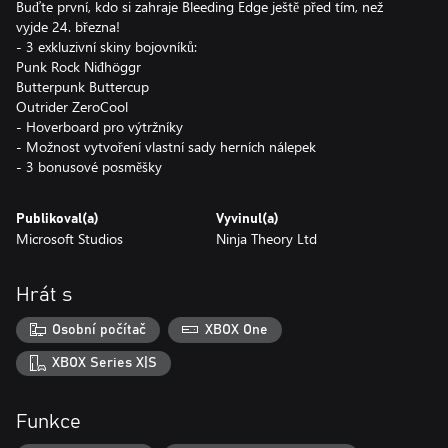
Buďte první, kdo si zahraje Bleeding Edge ještě před tím, než
vyjde 24. března!
- 3 exkluzivní skiny bojovníků:
Punk Rock Niđhöggr
Butterpunk Buttercup
Outrider ZeroCool
- Hoverboard pro výtržníky
- Možnost vytvoření vlastní sady herních nálepek
- 3 bonusové posměšky
Publikoval(a)
Vyvinul(a)
Microsoft Studios
Ninja Theory Ltd
Hrát s
Osobní počítač
XBOX One
XBOX Series X|S
Funkce