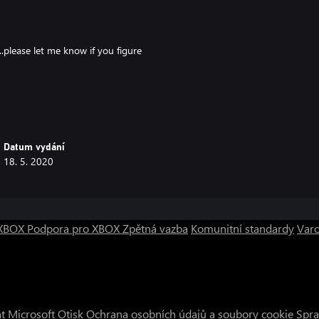
..please let me know if you figure
ox. With no clear path to
o this is most likely the last
er; otherwise, please enjoy as it
Datum vydání
18. 5. 2020
o XBOX
Podpora pro XBOX
Zpětná vazba
Komunitní standardy
Varo
t Microsoft
Otisk
Ochrana osobních údajů a soubory cookie
Spra