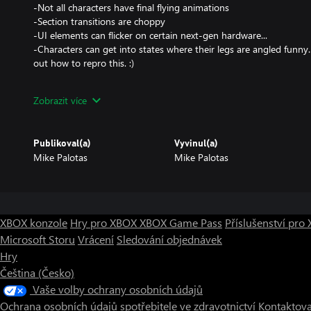
-Not all characters have final flying animations
-Section transitions are choppy
-UI elements can flicker on certain next-gen hardware...
-Characters can get into states where their legs are angled funny.
out how to repro this. :)
UPDATE: Unfortunately, BlastMorph was not accepted into ID@Xb
Zobrazit více
shipping, it's too much effort to continue working on this project, s
release. If this gets enough good ratings, ID@Xbox might reconsid
is.
Publikoval(a)
Vyvinul(a)
Mike Palotas
Mike Palotas
XBOX konzole
Hry pro XBOX
XBOX Game Pass
Příslušenství pr
Microsoft Storu
Vrácení
Sledování objednávek
Hry
Čeština (Česko)
Vaše volby ochrany osobních údajů
Ochrana osobních údajů spotřebitele ve zdravotnictví
Kontaktova