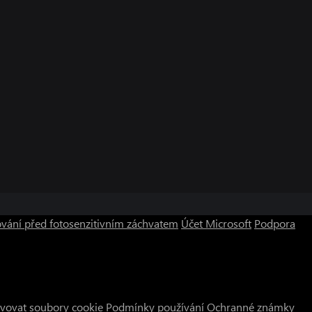
vání před fotosenzitivním záchvatem
Účet Microsoft
Podpora
vovat soubory cookie
Podmínky používání
Ochranné známky