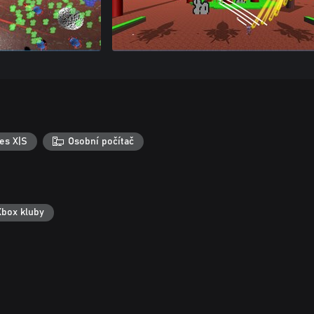
es X|S
Osobní počítač
Xbox kluby