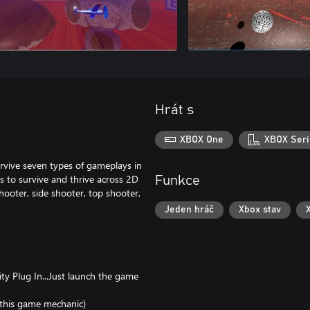
Hrát s
XBOX One
XBOX Seri
rvive seven types of gameplays in
s to survive and thrive across 2D
Funkce
shooter, side shooter, top shooter,
Jeden hráč
Xbox stav
y Plug In...Just launch the game
ep this game mechanic)