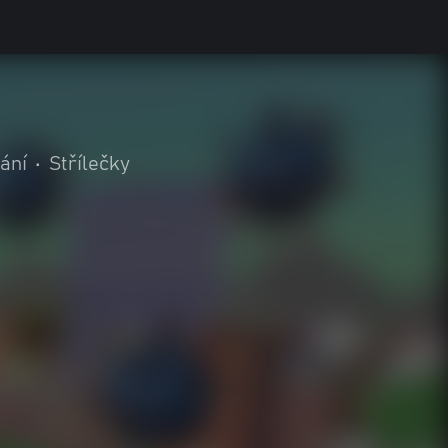
ání
•
Střílečky