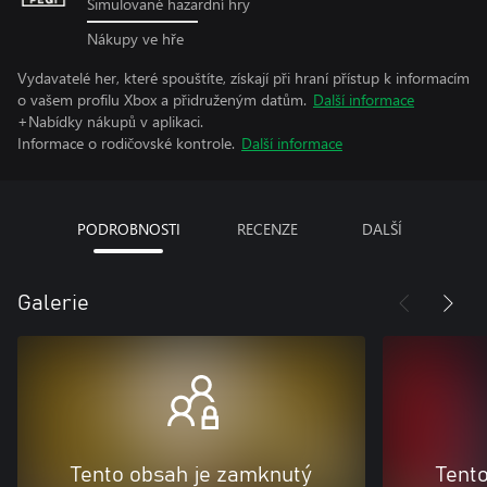
Simulované hazardní hry
Nákupy ve hře
Vydavatelé her, které spouštíte, získají při hraní přístup k informacím
o vašem profilu Xbox a přidruženým datům.
Další informace
+Nabídky nákupů v aplikaci.
Informace o rodičovské kontrole.
Další informace
PODROBNOSTI
RECENZE
DALŠÍ
Galerie
Tento obsah je zamknutý
Tent