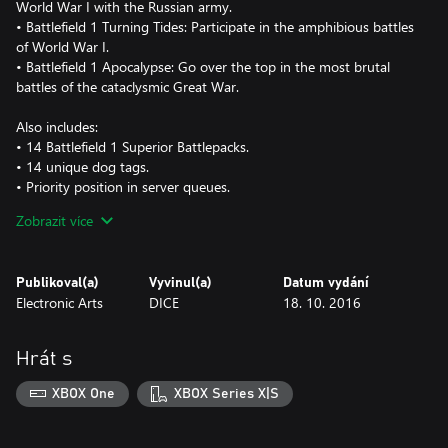
World War I with the Russian army.
• Battlefield 1 Turning Tides: Participate in the amphibious battles
of World War I.
• Battlefield 1 Apocalypse: Go over the top in the most brutal
battles of the cataclysmic Great War.
Also includes:
• 14 Battlefield 1 Superior Battlepacks.
• 14 unique dog tags.
• Priority position in server queues.
Zobrazit více
* Battlefield 1 on applicable platform (sold separately), all game
updates, internet connection and EA account required.
Publikoval(a)
Vyvinul(a)
Datum vydání
©2018 Electronic Arts Inc. EA, the EA logo, Battlefield, Battlefield
Electronic Arts
DICE
18. 10. 2016
1 and the Battlefield 1 logo are trademarks of Electronic Arts Inc.
NO WEAPON, VEHICLE OR GEAR MANUFACTURER IS
Hrát s
AFFILIATED WITH OR HAS SPONSORED OR ENDORSED THIS
GAME.
XBOX One
XBOX Series X|S