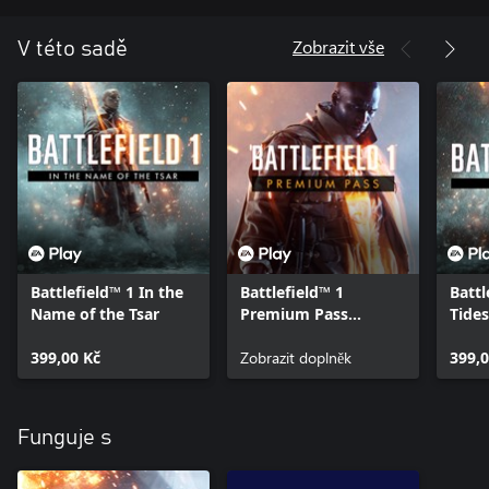
Zobrazit vše
V této sadě
Battlefield™ 1 In the
Battlefield™ 1
Battl
Name of the Tsar
Premium Pass
Tides
package
399,00 Kč
Zobrazit doplněk
399,0
Funguje s