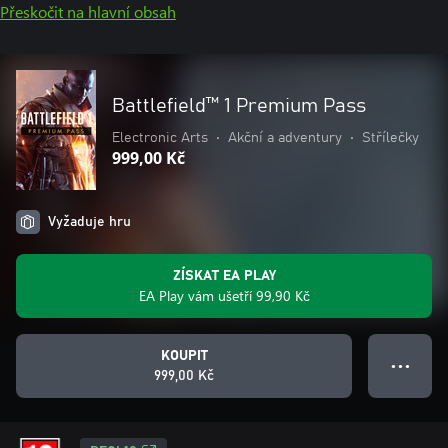
Přeskočit na hlavní obsah
Battlefield™ 1 Premium Pass
Electronic Arts
•
Akční a adventury
•
Střílečky
999,00 Kč
Vyžaduje hru
ZÍSKAT EA PLAY
EA Play vám ušetří 99,90 Kč
KOUPIT
● ● ●
999,00 Kč