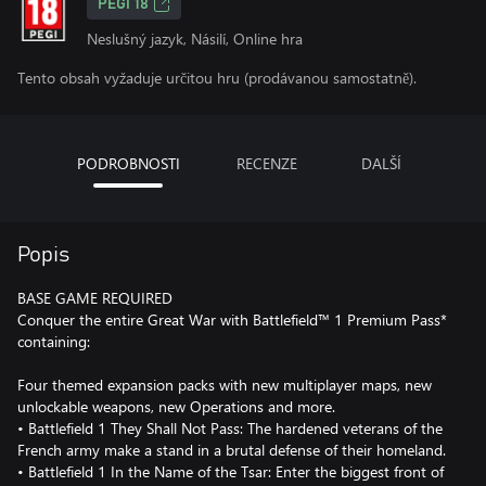
PEGI 18
Neslušný jazyk, Násilí, Online hra
Tento obsah vyžaduje určitou hru (prodávanou samostatně).
PODROBNOSTI
RECENZE
DALŠÍ
Popis
BASE GAME REQUIRED
Conquer the entire Great War with Battlefield™ 1 Premium Pass*
containing:
Four themed expansion packs with new multiplayer maps, new
unlockable weapons, new Operations and more.
• Battlefield 1 They Shall Not Pass: The hardened veterans of the
French army make a stand in a brutal defense of their homeland.
• Battlefield 1 In the Name of the Tsar: Enter the biggest front of