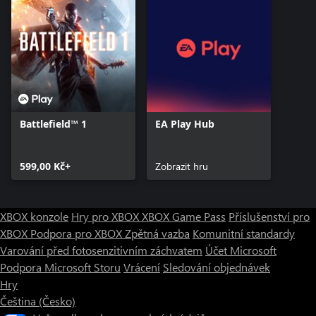
Battlefield™ 1
EA Play Hub
599,00 Kč+
Zobrazit hru
XBOX konzole
Hry pro XBOX
XBOX Game Pass
Příslušenství pro
XBOX
Podpora pro XBOX
Zpětná vazba
Komunitní standardy
Varování před fotosenzitivním záchvatem
Účet Microsoft
Podpora Microsoft Storu
Vrácení
Sledování objednávek
Hry
Čeština (Česko)