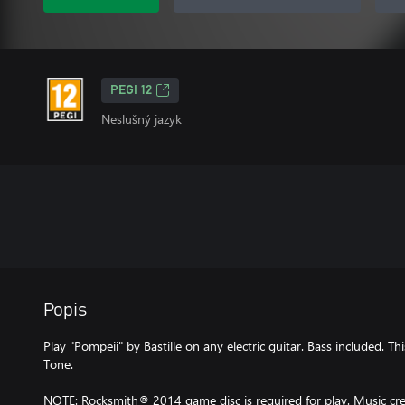
PEGI 12
Neslušný jazyk
Popis
Play "Pompeii" by Bastille on any electric guitar. Bass included. T
Tone.
NOTE: Rocksmith® 2014 game disc is required for play. Music cred