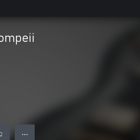
Pompeii
● ● ●