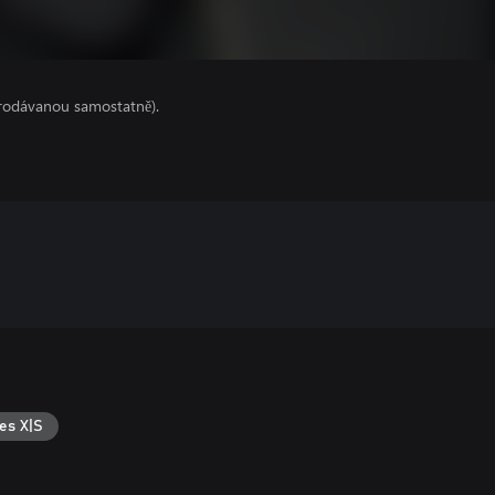
prodávanou samostatně).
es X|S