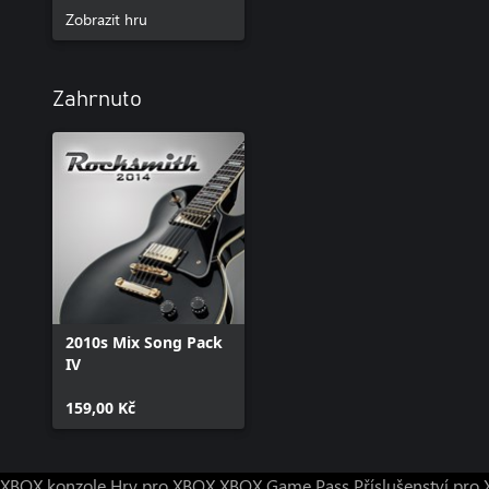
Zobrazit hru
Zahrnuto
2010s Mix Song Pack
IV
159,00 Kč
XBOX konzole
Hry pro XBOX
XBOX Game Pass
Příslušenství pr