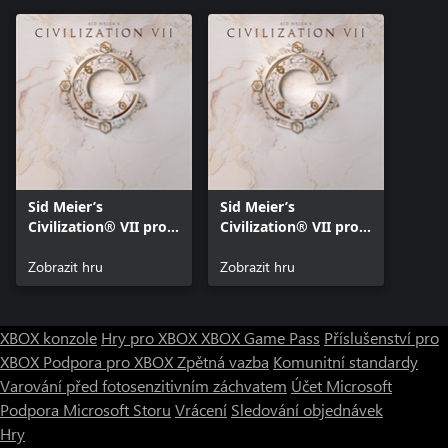
Sid Meier’s
Sid Meier’s
Civilization® VII pro
Civilization® VII pro
Xbox Series X|S
Xbox One
Zobrazit hru
Zobrazit hru
XBOX konzole
Hry pro XBOX
XBOX Game Pass
Příslušenství pro
XBOX
Podpora pro XBOX
Zpětná vazba
Komunitní standardy
Varování před fotosenzitivním záchvatem
Účet Microsoft
Podpora Microsoft Storu
Vrácení
Sledování objednávek
Hry