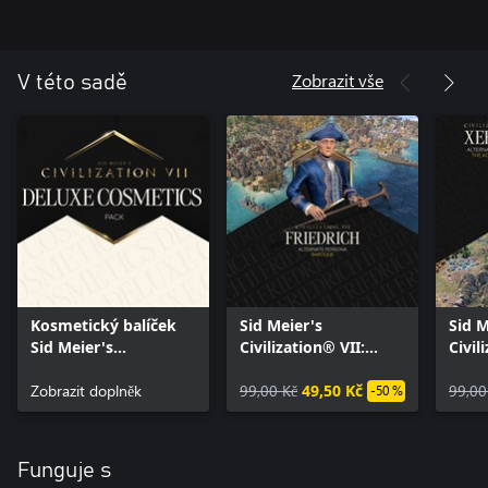
Zobrazit vše
V této sadě
Kosmetický balíček
Sid Meier's
Sid M
Sid Meier's
Civilization® VII:
Civil
Civilization® VII:
osobnost Friedricha
Xerx
Deluxe Cosmetics
Zobrazit doplněk
II. Velikého
99,00 Kč
49,50 Kč
Acha
99,00
-50 %
Pack
Funguje s