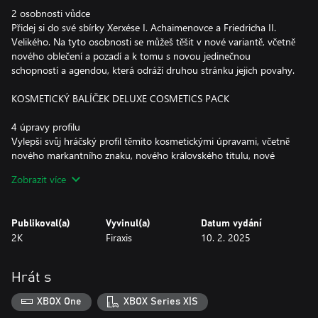
2 osobnosti vůdce
Přidej si do své sbírky Xerxése I. Achaimenovce a Friedricha II.
Velikého. Na tyto osobnosti se můžeš těšit v nové variantě, včetně
nového oblečení a pozadí a k tomu s novou jedinečnou
schopností a agendou, která odráží druhou stránku jejich povahy.
KOSMETICKÝ BALÍČEK DELUXE COSMETICS PACK
4 úpravy profilu
Vylepši svůj hráčský profil těmito kosmetickými úpravami, včetně
nového markantního znaku, nového královského titulu, nové
zdobené standarty a nového poutavého rámu, díky nimž se
Zobrazit více
budeš lišit od ostatních hráčů!
1 alternativní skin pro průzkumníka
Publikoval(a)
Vyvinul(a)
Datum vydání
Dodej své průzkumné jednotce zbrusu nový vzhled díky tomuto
2K
Firaxis
10. 2. 2025
elegantnímu outfitu!
Hrát s
XBOX One
XBOX Series X|S