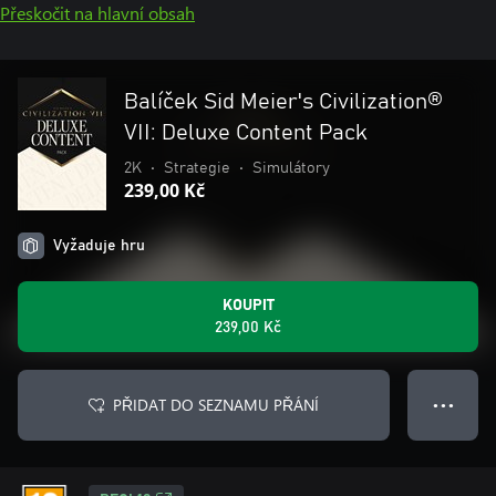
Přeskočit na hlavní obsah
Balíček Sid Meier's Civilization®
VII: Deluxe Content Pack
2K
•
Strategie
•
Simulátory
239,00 Kč
Vyžaduje hru
KOUPIT
239,00 Kč
PŘIDAT DO SEZNAMU PŘÁNÍ
● ● ●