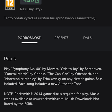
PEGI 12
Neslušný jazyk
Tento obsah vyžaduje určitou hru (prodávanou samostatně).
PODROBNOSTI
RECENZE
DALŠÍ
Popis
Play "Symphony No. 40" by Mozart, "Ode to Joy" by Beethoven,
"Funeral March" by Chopin, "The Can-Can" by Offenbach, and
"Notecracker Medley" by Tchaikovsky on any electric guitar. Bass
included. Each song includes a new Authentic Tone.
NOTE: Rocksmith® 2014 game disc is required for play. Music
credits available at www.rocksmith.com. Music Downloads Not
Rated by the ESRB.