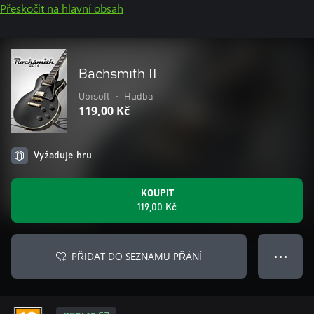
Přeskočit na hlavní obsah
Bachsmith II
Ubisoft
•
Hudba
119,00 Kč
Vyžaduje hru
KOUPIT
119,00 Kč
PŘIDAT DO SEZNAMU PŘÁNÍ
● ● ●