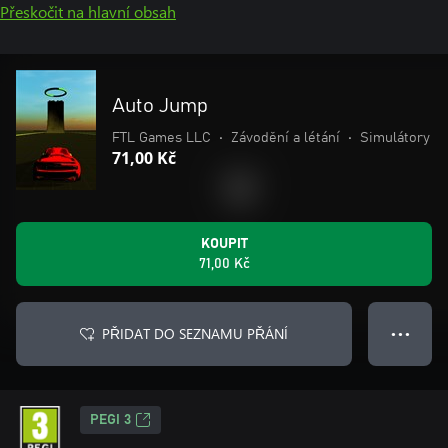
Přeskočit na hlavní obsah
Auto Jump
FTL Games LLC
•
Závodění a létání
•
Simulátory
71,00 Kč
KOUPIT
71,00 Kč
PŘIDAT DO SEZNAMU PŘÁNÍ
● ● ●
PEGI 3