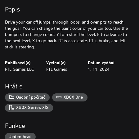
Popis
Drive your car off jumps, through loops, and over pits to reach
the goal. You can change the paint color of your car too. Use the
bumpers to change colors. Y to restart the level, B to advance to
the next level, X to go back. RT is accelerate, LT is brake, and left
stick is steering.
Publikoval(a)
Vyvinul(a)
Datum vydání
FTL Games LLC
FTL Games
1. 11. 2024
Hrát s
Osobní počítač
XBOX One
XBOX Series X|S
Funkce
Jeden hráč