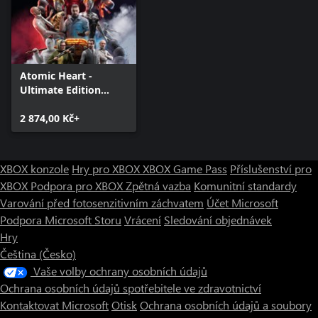
Atomic Heart -
Ultimate Edition
(Windows)
2 874,00 Kč+
XBOX konzole
Hry pro XBOX
XBOX Game Pass
Příslušenství pro
XBOX
Podpora pro XBOX
Zpětná vazba
Komunitní standardy
Varování před fotosenzitivním záchvatem
Účet Microsoft
Podpora Microsoft Storu
Vrácení
Sledování objednávek
Hry
Čeština (Česko)
Vaše volby ochrany osobních údajů
Ochrana osobních údajů spotřebitele ve zdravotnictví
Kontaktovat Microsoft
Otisk
Ochrana osobních údajů a soubory