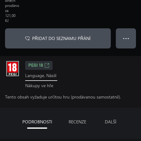
dnech
prodáno
za
121,00
Kč
PŘIDAT DO SEZNAMU PŘÁNÍ
● ● ●
PEGI 18
Language, Násilí
Nákupy ve hře
Tento obsah vyžaduje určitou hru (prodávanou samostatně).
PODROBNOSTI
RECENZE
DALŠÍ