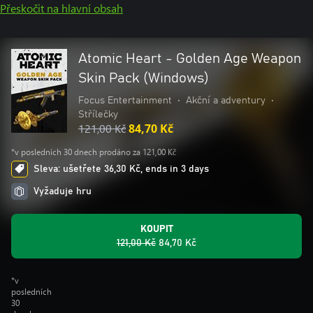
Přeskočit na hlavní obsah
Atomic Heart - Golden Age Weapon
Skin Pack (Windows)
Focus Entertainment
•
Akční a adventury
•
Střílečky
121,00 Kč
84,70 Kč
*v posledních 30 dnech prodáno za 121,00 Kč
Sleva: ušetřete 36,30 Kč, ends in 3 days
Vyžaduje hru
KOUPIT
121,00 Kč
84,70 Kč
*v
posledních
30