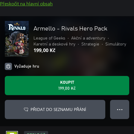
Přeskočit na hlavní obsah
Armello - Rivals Hero Pack
League of Geeks
•
Akční a adventury
•
Karetní a deskové hry
•
Strategie
•
Simulátory
199,00 Kč
Vyžaduje hru
KOUPIT
199,00 Kč
PŘIDAT DO SEZNAMU PŘÁNÍ
● ● ●