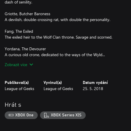
dash of senility.
Griotte, Butcher Baroness
A devilish, double-crossing rat, with double the personality.
Fang, The Exiled
The exiled heir to the Wolf Clan throne. Savage and scorned.
Yordana, The Devourer
A curious old crone, dedicated to the ways of the Wyld...
whatever the cost.
Zobrazit více
NEW AMULET
Publikoval(a)
Vyvinul(a)
Datum vydání
Intimidate: A Hero Amulet befitting these new challengers.
League of Geeks
League of Geeks
25. 5. 2018
FOUR NEW RINGS
Hrát s
Cat's Eye, Spinel, Chrysocolla, Taaffeite
XBOX One
XBOX Series X|S