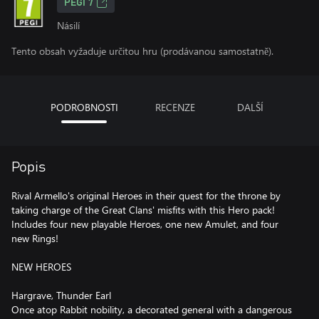
PEGI 7
Násilí
Tento obsah vyžaduje určitou hru (prodávanou samostatně).
PODROBNOSTI
RECENZE
DALŠÍ
Popis
Rival Armello's original Heroes in their quest for the throne by
taking charge of the Great Clans' misfits with this Hero pack!
Includes four new playable Heroes, one new Amulet, and four
new Rings!
NEW HEROES
Hargrave, Thunder Earl
Once atop Rabbit nobility, a decorated general with a dangerous