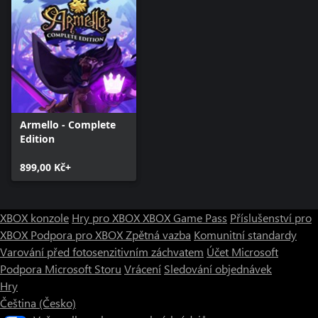
Armello - Complete
Edition
899,00 Kč+
XBOX konzole
Hry pro XBOX
XBOX Game Pass
Příslušenství pro
XBOX
Podpora pro XBOX
Zpětná vazba
Komunitní standardy
Varování před fotosenzitivním záchvatem
Účet Microsoft
Podpora Microsoft Storu
Vrácení
Sledování objednávek
Hry
Čeština (Česko)