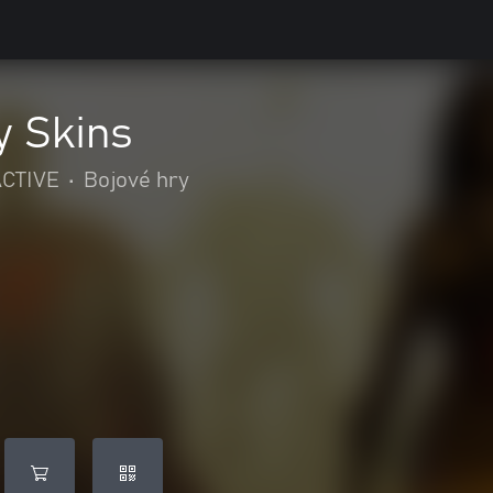
y Skins
CTIVE
•
Bojové hry