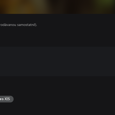
prodávanou samostatně).
es X|S