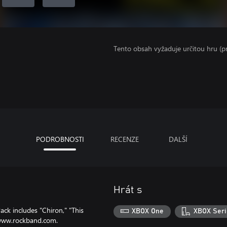
Tento obsah vyžaduje určitou hru (
PODROBNOSTI
RECENZE
DALŠÍ
Hrát s
ck includes "Chiron," "This
XBOX One
XBOX Seri
t www.rockband.com.