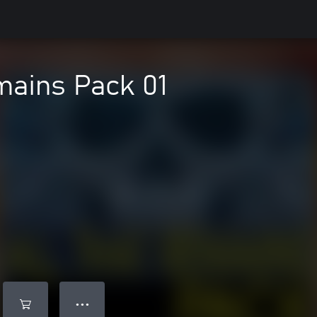
mains Pack 01
● ● ●