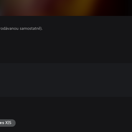
prodávanou samostatně).
es X|S