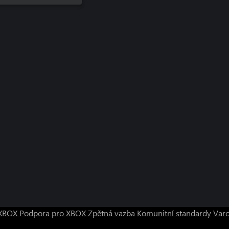
o XBOX
Podpora pro XBOX
Zpětná vazba
Komunitní standardy
Varo