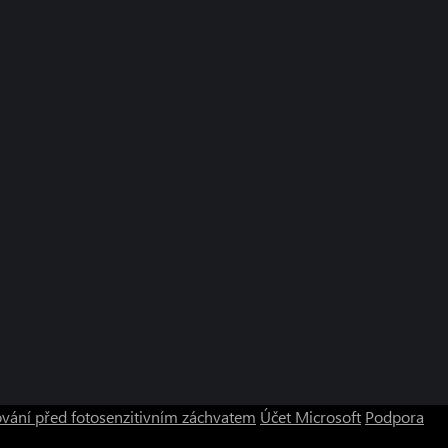
vání před fotosenzitivním záchvatem
Účet Microsoft
Podpora