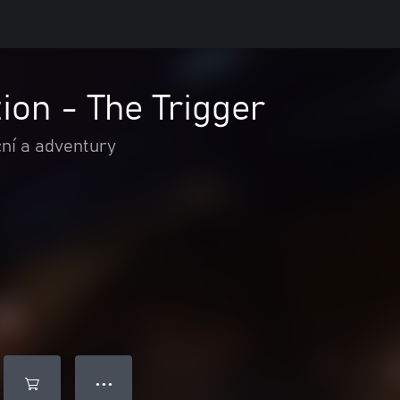
tion - The Trigger
ní a adventury
● ● ●