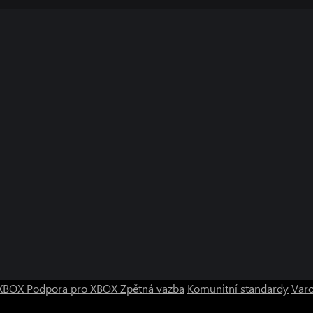
o XBOX
Podpora pro XBOX
Zpětná vazba
Komunitní standardy
Varo