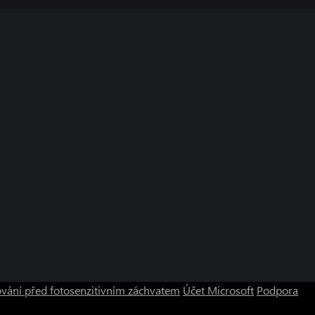
vání před fotosenzitivním záchvatem
Účet Microsoft
Podpora