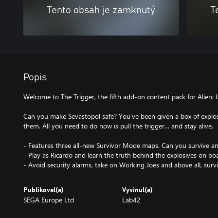
Tento obsah je zamknutý
T
Popis
Welcome to The Trigger, the fifth add-on content pack for Alien: I
Can you make Sevastopol safe? You’ve been given a box of explosi
them. All you need to do now is pull the trigger… and stay alive.
- Features three all-new Survivor Mode maps. Can you survive an
- Play as Ricardo and learn the truth behind the explosives on bo
- Avoid security alarms, take on Working Joes and above all, survi
Publikoval(a)
Vyvinul(a)
SEGA Europe Ltd
Lab42