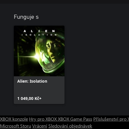
Funguje s
Alien: Isolation
1 049,00 Kč+
XBOX konzole
Hry pro XBOX
XBOX Game Pass
Příslušenství pr
Microsoft Storu
Vrácení
Sledování objednávek