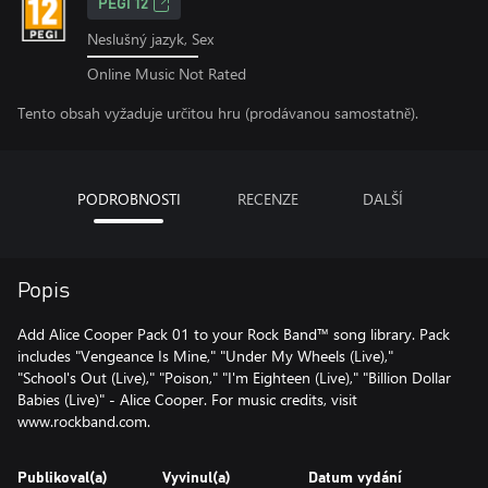
PEGI 12
Neslušný jazyk, Sex
Online Music Not Rated
Tento obsah vyžaduje určitou hru (prodávanou samostatně).
PODROBNOSTI
RECENZE
DALŠÍ
Popis
Add Alice Cooper Pack 01 to your Rock Band™ song library. Pack
includes "Vengeance Is Mine," "Under My Wheels (Live),"
"School's Out (Live)," "Poison," "I'm Eighteen (Live)," "Billion Dollar
Babies (Live)" - Alice Cooper. For music credits, visit
www.rockband.com.
Publikoval(a)
Vyvinul(a)
Datum vydání