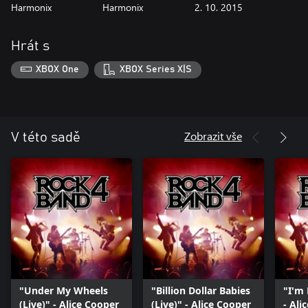
Harmonix
Harmonix
2. 10. 2015
Hrát s
XBOX One
XBOX Series X|S
Zobrazit vše
V této sadě
"Under My Wheels
"Billion Dollar Babies
"I'm 
(Live)" - Alice Cooper
(Live)" - Alice Cooper
- Ali