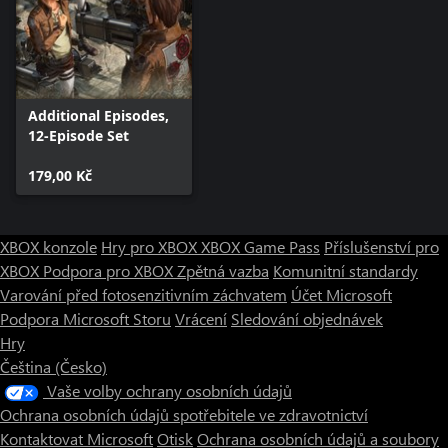
Additional Episodes,
12-Episode Set
179,00 Kč
XBOX konzole
Hry pro XBOX
XBOX Game Pass
Příslušenství pro
XBOX
Podpora pro XBOX
Zpětná vazba
Komunitní standardy
Varování před fotosenzitivním záchvatem
Účet Microsoft
Podpora Microsoft Storu
Vrácení
Sledování objednávek
Hry
Čeština (Česko)
Vaše volby ochrany osobních údajů
Ochrana osobních údajů spotřebitele ve zdravotnictví
Kontaktovat Microsoft
Otisk
Ochrana osobních údajů a soubory