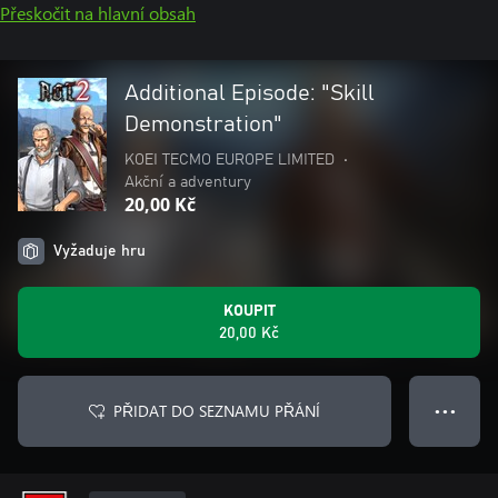
Přeskočit na hlavní obsah
Additional Episode: "Skill
Demonstration"
KOEI TECMO EUROPE LIMITED
•
Akční a adventury
20,00 Kč
Vyžaduje hru
KOUPIT
20,00 Kč
PŘIDAT DO SEZNAMU PŘÁNÍ
● ● ●