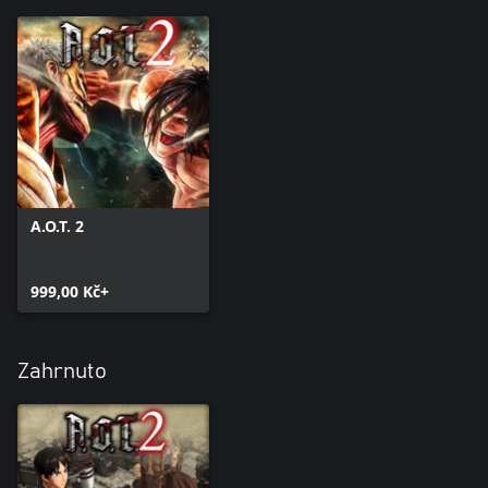
A.O.T. 2
999,00 Kč+
Zahrnuto