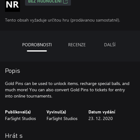
BEZ HODNOCENÍ
Tento obsah vyžaduje určitou hru (prodávanou samostatně).
PODROBNOSTI
RECENZE
DALŠÍ
Popis
Gold Pins can be used to unlock items, recharge special balls, and
much more! You can also convert Gold Pins to tickets for entry
into online tournaments.
Publikoval(a)
Vyvinul(a)
Datum vydání
FarSight Studios
FarSight Studios
23. 12. 2020
Hrát s