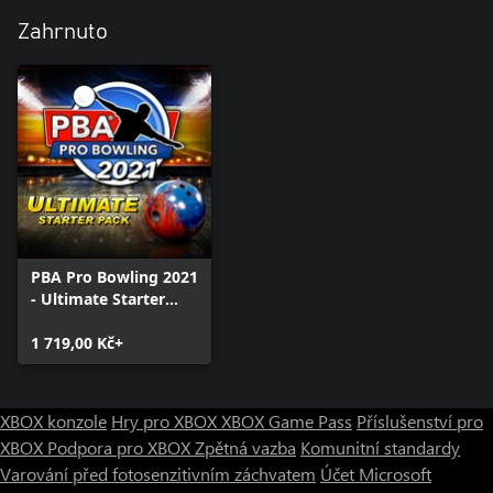
Zahrnuto
PBA Pro Bowling 2021
- Ultimate Starter
Pack
1 719,00 Kč+
XBOX konzole
Hry pro XBOX
XBOX Game Pass
Příslušenství pro
XBOX
Podpora pro XBOX
Zpětná vazba
Komunitní standardy
Varování před fotosenzitivním záchvatem
Účet Microsoft