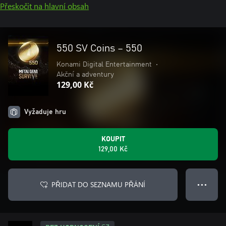
Přeskočit na hlavní obsah
550 SV Coins – 550
Konami Digital Entertainment
•
Akční a adventury
129,00 Kč
Vyžaduje hru
KOUPIT
129,00 Kč
PŘIDAT DO SEZNAMU PŘÁNÍ
● ● ●