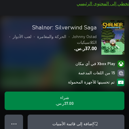
تخطي إلى المحتوى الرئيسي
Shalnor: Silverwind Saga
Johnny Ostad
•
الحركة والمغامرة
•
لعب الأدوار
•
الكلاسيكيات
‪ر.س.‏‎37.00‬
Xbox Play في أي مكان
15 من اللغات المدعمة
تم تحسينها للأجهزة المحمولة
شراء
‪ر.س.‏‎37.00‬
إضافة إلى قائمة الأمنيات
● ● ●