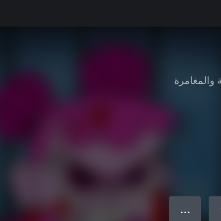
 والمغامرة
● ● ●