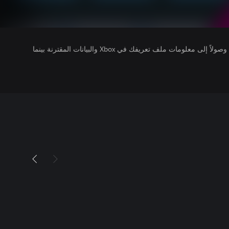
يتلقى ناشرو الألعاب التي تقوم بتشغيلها وصولاً إلى معلومات ملف تعريفك في Xbox والبيانات المقترنة بينما