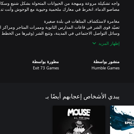
واجه تشكيلة مروعة ومبهجة من الحيوانات المتحولة بشكل شنيع وسكان 
تصيّد قوى الشر في قاعات المدارس الثانوية وممرات المتاجر ومراكز ا
وسائل التواصل الاجتماعي في المدينة، وتتبع الشر (وغيرها من الخطط ا
إظهار المزيد
تكون حياة الطلاب المستجدين سريعة الإيقاع، وتزداد وتيرتها أكثر عندم
منشور بواسطة
مطورة بواسطة
الدماء. احرص على تقديم المساعدة وتكوين الصداقات ومعاونة فريق كو
Exit 73 Games
Humble Games
يبدي الأشخاص إعجابهم أيضًا بـ
ابحث عن الجحافل الشيطانية من خلال الوسائل القديمة والجديدة. ترجم ا