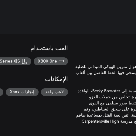
العب باستخدام
Series X|S
XBOX One
ال تمرين الهوكي الميداني للطلبة
والتي ينمحي فيها الخط الفاصل بين ألعاب
الإمكانات
القضاء على الموتى الأحياء هو مجرد أمر معتاد في المدرسة الثانوية بالنسبة إلى Becky Brewster، الوافدة
لاعب واحد
إنجازات Xbox
رة. تخلص من حملات الغزو
التقط صور سيلفي مع القوى
قادرة على سحق الشياطين، وقم
ة. أتقن لعبة القتل بمساعدة طاقم