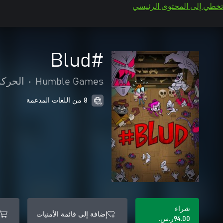
تخطي إلى المحتوى الرئيسي
#Blud
Humble Games
•
الحركة
8 من اللغات المدعمة
شراء
إضافة إلى قائمة الأمنيات
‪ر.س.‏‎94.00‬