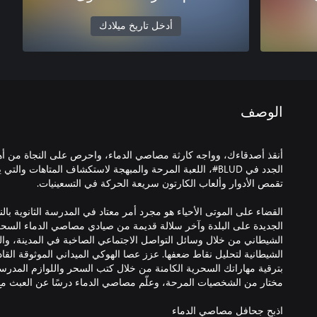
أدخل تاريخ ميلادك
الوصف
أنقذ أصدقاءك، وواجه كارثة مصاصي الدماء، واحرص على النجاة من أهو
الجدد في ‎#BLUD، اللعبة المرحة والمبهجة لاستكشاف المتاهات 
الجديدة على البلدة وآخر سلالة قديمة من صيادي مصاصي الدماء السح
الشيطاني من خلال وسائل التواصل الاجتماعي الصاخبة في المدينة، و
الشيطانية لتحليل نقاط ضعفها. عزز عصا الهوكي الميداني الموثوقة ال
بترقية مهاراتك السحرية الكامنة من خلال كتب السحر واللوازم المدرسي