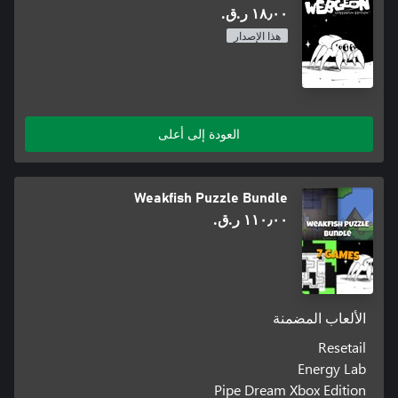
١٨٫٠٠ ر.ق.‏
هذا الإصدار
العودة إلى أعلى
Weakfish Puzzle Bundle
١١٠٫٠٠ ر.ق.‏
الألعاب المضمنة
Resetail
Energy Lab
Pipe Dream Xbox Edition