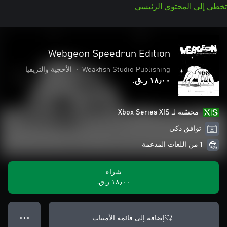
تخطي إلى المحتوى الرئيسي
Webgeon Speedrun Edition
Weakfish Studio Publishing
•
الأحجية والتريفيا
١٨٫٠٠ ر.ق.‏
محسّنة لـ Xbox Series X|S
توافق ذكي
1 من اللغات المدعمة
شراء
١٨٫٠٠ ر.ق.‏
إضافة إلى قائمة الأمنيات
● ● ●