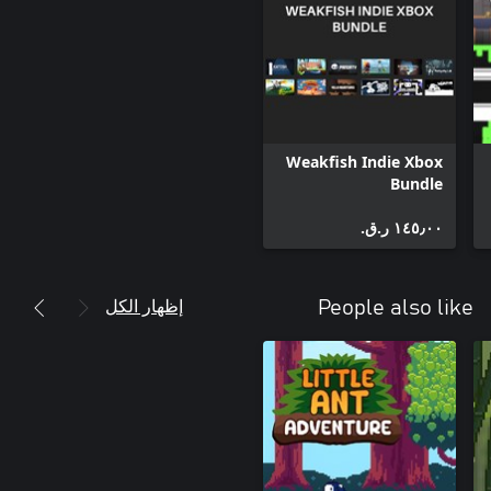
Weakfish Indie Xbox
Bundle
١٤٥٫٠٠ ر.ق.‏
إظهار الكل
People also like