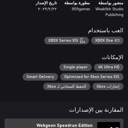
منشور بواسطة
مطورة بواسطة
تاريخ الإصدار
Weakfish Studio
909games
٢٢‏/٢‏/٢٠٢٣
Publishing
العب باستخدام
XBOX Series X|S
XBOX One
الإمكانات
Single player
4K Ultra HD
Smart Delivery
Optimized for Xbox Series X|S
إنجازات Xbox
الحفظ السحابي لـ Xbox
المقارنة بين الإصدارات
Webgeon Speedrun Edition