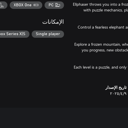
Ellphaser throws you into a fro
XBOX One
PC
with puzzle mechanics, p
الإمكانات
Control a fearless elephant a
box Series X|S
Single player
Explore a frozen mountain, wh
you progress, new obstacle
Each level is a puzzle, and on
تاريخ الإصدار
٩‏/٤‏/٢٠٢٥