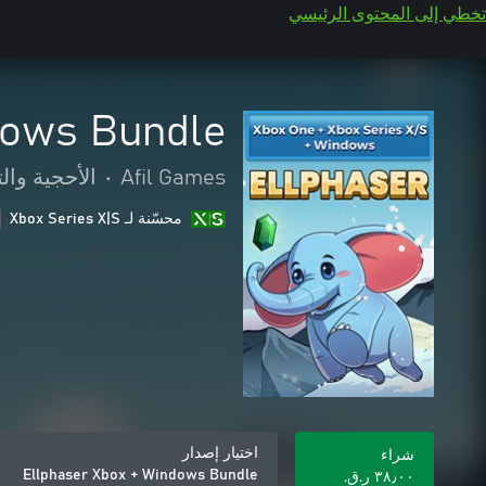
تخطي إلى المحتوى الرئيسي
dows Bundle
Afil Games
•
الأحجية والت
محسّنة لـ Xbox Series X|S
اختيار إصدار
شراء
Ellphaser Xbox + Windows Bundle
٣٨٫٠٠ ر.ق.‏