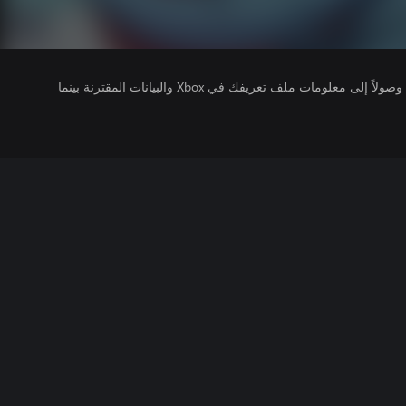
يتلقى ناشرو الألعاب التي تقوم بتشغيلها وصولاً إلى معلومات ملف تعريفك في Xbox والبيانات المقترنة بينما