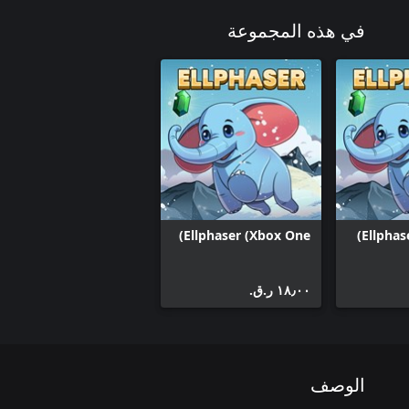
في هذه المجموعة
Ellphaser (Xbox One)
Ellphas
١٨٫٠٠ ر.ق.‏
الوصف