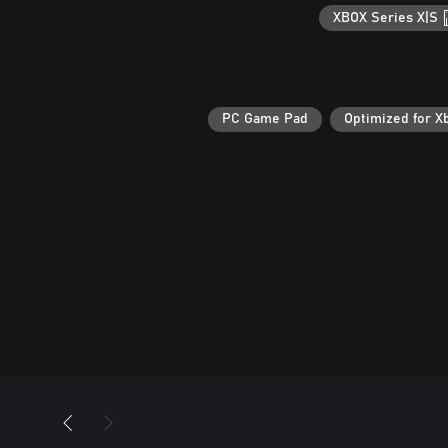
XBOX Series X|S
PC Game Pad
Optimized for X