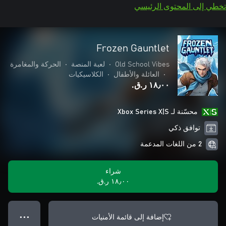
تخطي إلى المحتوى الرئيسي
Frozen Gauntlet
Old School Vibes
•
لعبة المنصة
•
الحركة والمغامرة
•
العائلة والأطفال
•
الكلاسيكيات
١٨٫٠٠ ر.ق.‏
محسّنة لـ Xbox Series X|S
توافق ذكي
2 من اللغات المدعمة
شراء
١٨٫٠٠ ر.ق.‏
إضافة إلى قائمة الأمنيات
● ● ●