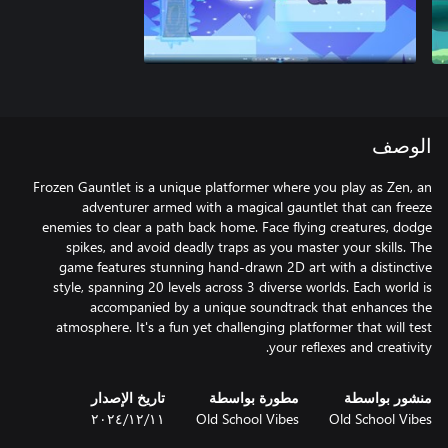
الوصف
Frozen Gauntlet is a unique platformer where you play as Zen, an
adventurer armed with a magical gauntlet that can freeze
enemies to clear a path back home. Face flying creatures, dodge
spikes, and avoid deadly traps as you master your skills. The
game features stunning hand-drawn 2D art with a distinctive
style, spanning 20 levels across 3 diverse worlds. Each world is
accompanied by a unique soundtrack that enhances the
atmosphere. It's a fun yet challenging platformer that will test
your reflexes and creativity.
منشور بواسطة
مطورة بواسطة
تاريخ الإصدار
Old School Vibes
Old School Vibes
١١‏/١٢‏/٢٠٢٤