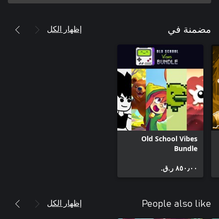
إظهار الكل
مضمنة في
Old School Vibes
Bundle
٨٥٠٫٠٠ ر.ق.‏
إظهار الكل
People also like