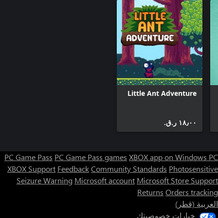
Little Ant Adventure
١٨٫٠٠ ر.ق.‏
PC Game Pass
PC Game Pass games
XBOX app on Windows PC
XBOX Support
Feedback
Community Standards
Photosensitive
Seizure Warning
Microsoft account
Microsoft Store Support
Returns
Orders tracking
العربية (قطر)
خيارات خصوصيتك