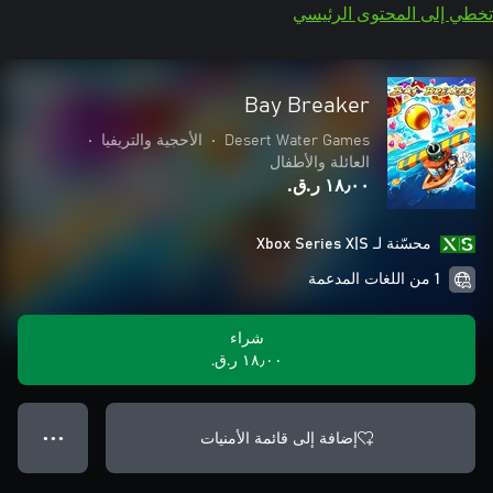
تخطي إلى المحتوى الرئيسي
Bay Breaker
Desert Water Games
•
الأحجية والتريفيا
•
العائلة والأطفال
١٨٫٠٠ ر.ق.‏
محسّنة لـ Xbox Series X|S
1 من اللغات المدعمة
شراء
١٨٫٠٠ ر.ق.‏
إضافة إلى قائمة الأمنيات
● ● ●