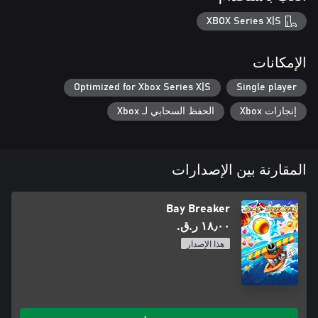
XBOX Series X|S
الإمكانات
Optimized for Xbox Series X|S
Single player
إنجازات Xbox
الحفظ السحابي لـ Xbox
المقارنة بين الإصدارات
Bay Breaker
١٨٫٠٠ ر.ق.‏
هذا الإصدار