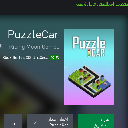
تخطي إلى المحتوى الرئيسي
PuzzleCar
Rising Moon Games
•
ال
محسّنة لـ Xbox Series X|S
اختيار إصدار
شراء
PuzzleCar
٧٫٠٠ ر.ق.‏