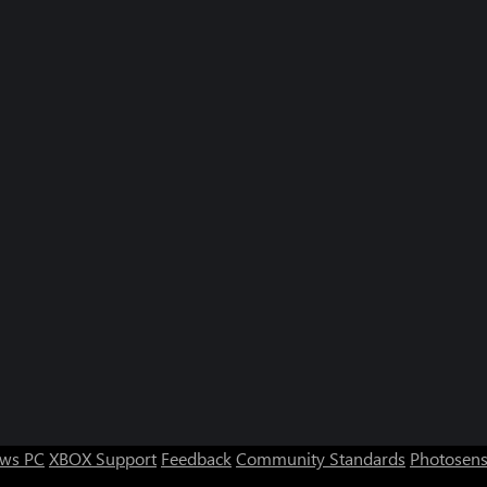
ws PC
XBOX Support
Feedback
Community Standards
Photosens