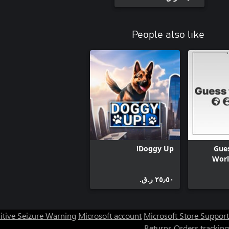
People also like
Doggy Up!
Gues
Worl
٢٥٫٥٠ ر.ق.‏
itive Seizure Warning
Microsoft account
Microsoft Store Support
Returns
Orders tracking