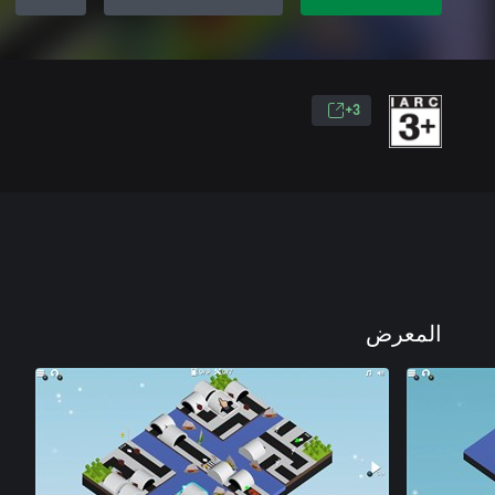
3+
المعرض