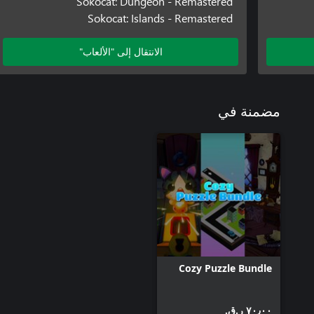
Sokocat: Dungeon - Remastered
Sokocat: Islands - Remastered
الانتقال إلى "الألعاب"
مضمنة في
Cozy Puzzle Bundle
٧٠٫٠٠ ر.ق.‏