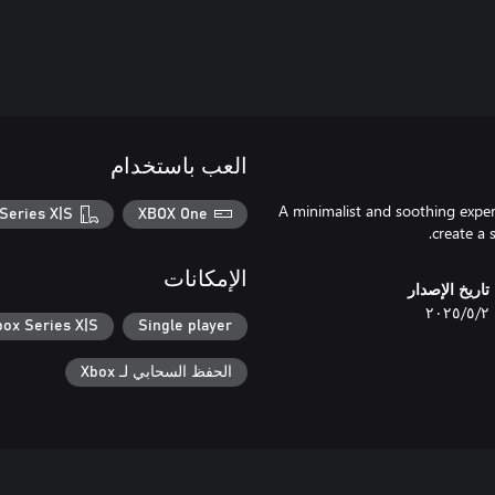
العب باستخدام
A minimalist and soothing experi
Series X|S
XBOX One
create a 
الإمكانات
تاريخ الإصدار
٢‏/٥‏/٢٠٢٥
box Series X|S
Single player
الحفظ السحابي لـ Xbox