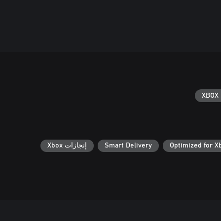
XBOX 
Optimized for X
Smart Delivery
إنجازات Xbox