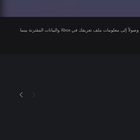
يتلقى ناشرو الألعاب التي تقوم بتشغيلها وصولاً إلى معلومات ملف تعريفك في Xbox والبيانات المقترنة بينما