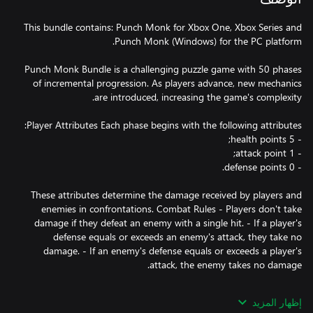
This bundle contains: Punch Monk for Xbox One, Xbox Series and
Punch Monk Bundle is a challenging puzzle game with 50 phases
of incremental progression. As players advance, new mechanics
These attributes determine the damage received by players and
enemies in confrontations. Combat Rules - Players don't take
damage if they defeat an enemy with a single hit. - If a player's
defense equals or exceeds an enemy's attack, they take no
damage. - If an enemy's defense equals or exceeds a player's
Enemies Four unique enemy types exist: 1. Enemy 1: 3 health, 1
إظهار المزيد
attack, 0 defense 2. Enemy 2: 3 health, 1 attack, 1 defense 3.