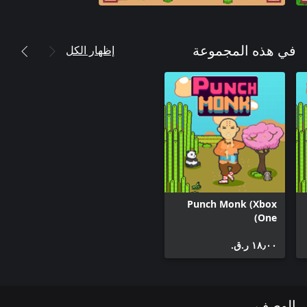
إظهار الكل
في هذه المجموعة
Punch Monk (Xbox
One)
١٨٫٠٠ ر.ق.‏
الوصف