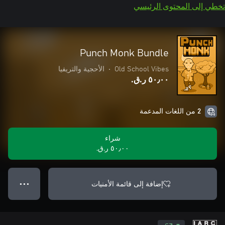
تخطي إلى المحتوى الرئيسي
Punch Monk Bundle
Old School Vibes
•
الأحجية والتريفيا
٥٠٫٠٠ ر.ق.‏
2 من اللغات المدعمة
شراء
٥٠٫٠٠ ر.ق.‏
إضافة إلى قائمة الأمنيات
● ● ●