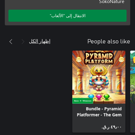
SokoNature
الانتقال إلى "الألعاب"
إظهار الكل
People also like
Bundle - Pyramid
Platformer - The Gem
Heist
٤٩٫٠٠ ر.ق.‏