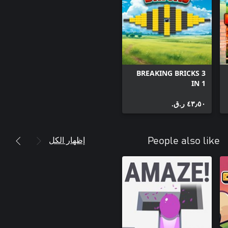
BREAKING BRICKS 3
IN 1
٤٣٫٥٠ ر.ق.‏
إظهار الكل
People also like