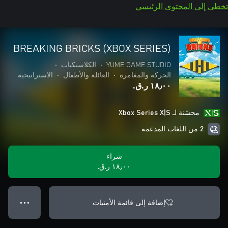
تخطي إلى المحتوى الرئيسي
BREAKING BRICKS (XBOX SERIES)
YUME GAME STUDIO
•
الكلاسيكيات
•
الحركة والمغامرة
•
العائلة والأطفال
•
الاستراتيجية
١٨٫٠٠ ر.ق.‏
محسّنة لـ Xbox Series X|S
2 من اللغات المدعمة
شراء
١٨٫٠٠ ر.ق.‏
إضافة إلى قائمة الأمنيات
● ● ●