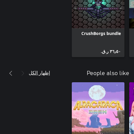
CrushBorgs bundle
٣٦٫٥٠ ر.ق.‏
إظهار الكل
People also like