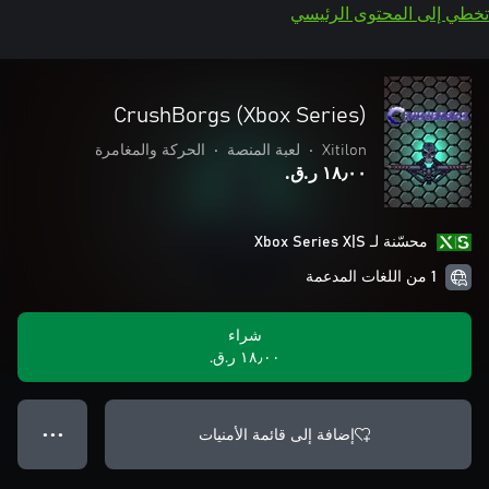
تخطي إلى المحتوى الرئيسي
CrushBorgs (Xbox Series)
Xitilon
•
لعبة المنصة
•
الحركة والمغامرة
١٨٫٠٠ ر.ق.‏
محسّنة لـ Xbox Series X|S
1 من اللغات المدعمة
شراء
١٨٫٠٠ ر.ق.‏
إضافة إلى قائمة الأمنيات
● ● ●