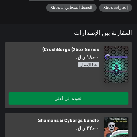
إنجازات Xbox
الحفظ السحابي لـ Xbox
المقارنة بين الإصدارات
CrushBorgs (Xbox Series)
١٨٫٠٠ ر.ق.‏
هذا الإصدار
العودة إلى أعلى
Shamans & Cyborgs bundle
٢٢٫٠٠ ر.ق.‏