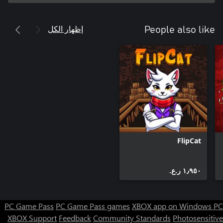
إظهار الكل
People also like
FlipCat
١٫٩٥٠ ر.ع.‏
PC Game Pass
PC Game Pass games
XBOX app on Windows PC
XBOX Support
Feedback
Community Standards
Photosensitive