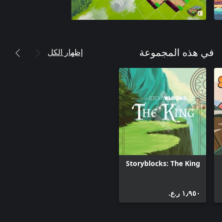
إظهار الكل
في هذه المجموعة
Storyblocks: The King
١٫٩٥٠ ر.ع.‏