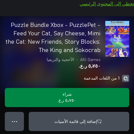
تخطي إلى المحتوى الرئيسي
Puzzle Bundle Xbox - PuzzlePet -
Feed Your Cat, Say Cheese, Mimi
the Cat: New Friends, Story Blocks:
The King and Sokocrab
Afil Games
•
الأحجية والتريفيا
٥٫٧٥٠ ر.ع.‏
1 من اللغات المدعمة
شراء
٥٫٧٥٠ ر.ع.‏
إضافة إلى قائمة الأمنيات
● ● ●