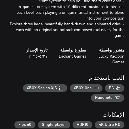
- In-game store system with 10 different musicians to hire in
each level, each playing a unique musical instrument to blend
- Explore three large, beautifully hand-drawn and animated cities,
each with an original soundtrack composed exclusively for the
game.
منشور بواسطة
مطورة بواسطة
تاريخ الإصدار
Lucky Raccoon
Enchant Games
٢١‏/٥‏/٢٠٢٥
Games
العب باستخدام
XBOX Series X|S
XBOX One
PC
Handheld
الإمكانات
60 fps+
Single player
HDR10
4K Ultra HD