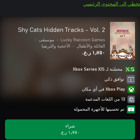
تخطي إلى المحتوى الرئيسي
Shy Cats Hidden Tracks - Vol. 2
Lucky Raccoon Games
•
موسيقى
•
العائلة والأطفال
•
الأحجية والتريفيا
١٫٧٥٠ ر.ع.‏
محسّنة لـ Xbox Series X|S
توافق ذكي
Xbox Play في أي مكان
13 من اللغات المدعمة
تم تحسينها للأجهزة المحمولة
شراء
١٫٧٥٠ ر.ع.‏