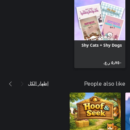
Shy Cats + Shy Dogs
٥٫٧٥٠ ر.ع.‏
إظهار الكل
People also like