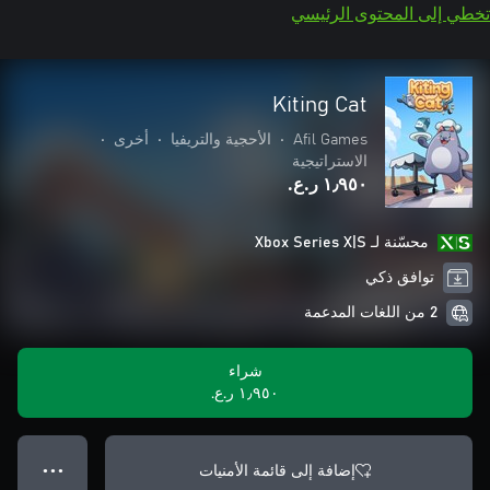
تخطي إلى المحتوى الرئيسي
Kiting Cat
Afil Games
•
الأحجية والتريفيا
•
أخرى
•
الاستراتيجية
١٫٩٥٠ ر.ع.‏
محسّنة لـ Xbox Series X|S
توافق ذكي
2 من اللغات المدعمة
شراء
١٫٩٥٠ ر.ع.‏
إضافة إلى قائمة الأمنيات
● ● ●