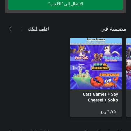
الانتقال إلى "الألعاب"
إظهار الكل
مضمنة في
Cats Games + Say
Cheese! + Soko
Games (BUNDLE)
٦٫٧٥٠ ر.ع.‏