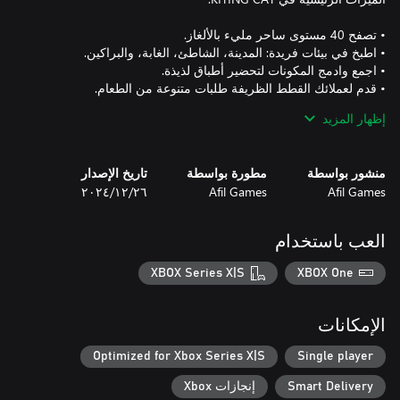
إظهار المزيد
• أنشئ أكثر من 10 وجبات مختلفة: سوشي، سمك مشوي، بيتزا،
• استمتع بالرسوم البيانية المكونة من بكسلات ولعب لطيف مع لمسة
منشور بواسطة
مطورة بواسطة
تاريخ الإصدار
طهو!
Afil Games
Afil Games
٢٦‏/١٢‏/٢٠٢٤
العب باستخدام
XBOX Series X|S
XBOX One
الإمكانات
Optimized for Xbox Series X|S
Single player
Smart Delivery
إنجازات Xbox