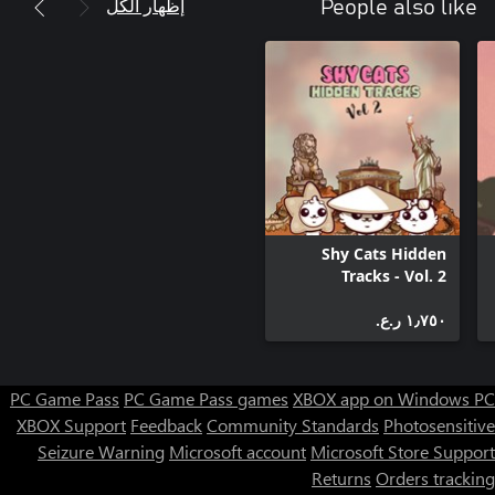
إظهار الكل
People also like
Shy Cats Hidden
Tracks - Vol. 2
١٫٧٥٠ ر.ع.‏
PC Game Pass
PC Game Pass games
XBOX app on Windows PC
XBOX Support
Feedback
Community Standards
Photosensitive
Seizure Warning
Microsoft account
Microsoft Store Support
Returns
Orders tracking