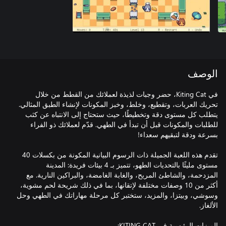
الوصف
في Kiting Cat، حضر وجبات لذيذة لعملائك من القطط من خلال
تحريك العربات، وتقطيع، وخلط، وخبز المكونات لإنشاء الطبق المثالي.
يتطلب كل مستوى دقة وتخطيطًا، حيث ستحتاج إلى الانتباه عن كثب
للطلبات والمكونات قبل أن تبدأ في الطهي. قدّم لعملائك ذو الفراء
تقدم هذه اللعبة الجميلة ذات الرسوم البيانية المكونة من بكسلات 40
مستوى مليئًا بالتحديات الطهو، تتميز بـ 4 بيئات فريدة: المدينة
المزدحمة، والشاطئ المريح، والغابة الغامضة، والبراكين النارية. مع
أكثر من 10 وصفات مختلفة لإتقانها، بما في ذلك شريحة لحم مشوية،
وسوشي، وبيتزا، والمزيد، ستختبر كل مرحلة مهاراتك في الطهي وحل