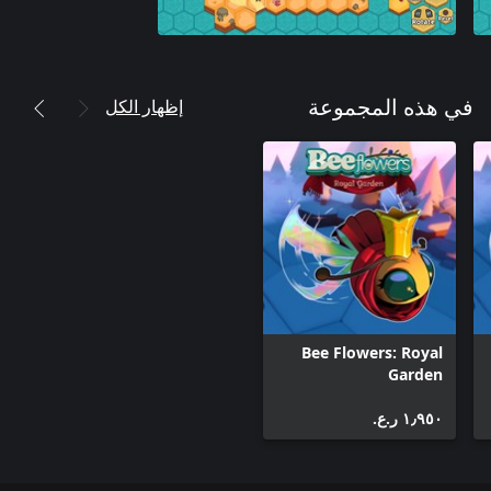
إظهار الكل
في هذه المجموعة
Bee Flowers: Royal
Garden
١٫٩٥٠ ر.ع.‏