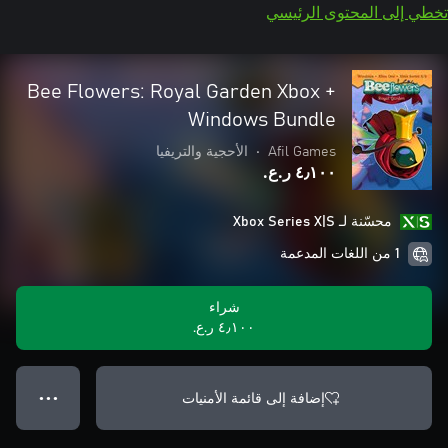
تخطي إلى المحتوى الرئيسي
Bee Flowers: Royal Garden Xbox +
Windows Bundle
Afil Games
•
الأحجية والتريفيا
٤٫١٠٠ ر.ع.‏
محسّنة لـ Xbox Series X|S
1 من اللغات المدعمة
شراء
٤٫١٠٠ ر.ع.‏
إضافة إلى قائمة الأمنيات
● ● ●