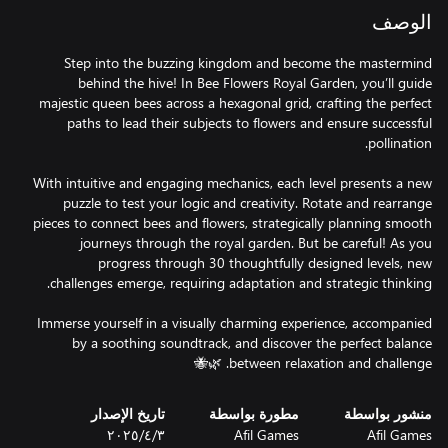
الوصف
Step into the buzzing kingdom and become the mastermind
behind the hive! In Bee Flowers Royal Garden, you’ll guide
majestic queen bees across a hexagonal grid, crafting the perfect
paths to lead their subjects to flowers and ensure successful
With intuitive and engaging mechanics, each level presents a new
puzzle to test your logic and creativity. Rotate and rearrange
pieces to connect bees and flowers, strategically planning smooth
journeys through the royal garden. But be careful! As you
progress through 30 thoughtfully designed levels, new
Immerse yourself in a visually charming experience, accompanied
by a soothing soundtrack, and discover the perfect balance
between relaxation and challenge. 🌿🐝
منشور بواسطة
مطورة بواسطة
تاريخ الإصدار
Afil Games
Afil Games
٣‏/٤‏/٢٠٢٥