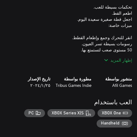
إظهار المزيد
جرّب "Feed Your Cat" الآن وانغمس في هذا العالم المليء بالجاذبية
والتحديات! اطعم قطة صغيرة جذّابة اليوم!
منشور بواسطة
مطورة بواسطة
تاريخ الإصدار
Afil Games
Tribus Games Indie
٢٥‏/١‏/٢٠٢٤
العب باستخدام
PC
XBOX Series X|S
XBOX One
Handheld