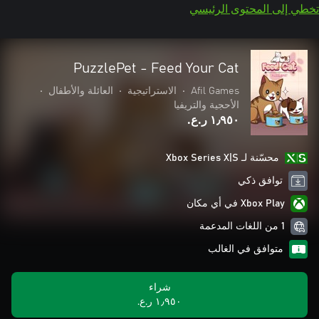
تخطي إلى المحتوى الرئيسي
PuzzlePet - Feed Your Cat
Afil Games
•
الاستراتيجية
•
العائلة والأطفال
•
الأحجية والتريفيا
١٫٩٥٠ ر.ع.‏
محسّنة لـ Xbox Series X|S
توافق ذكي
Xbox Play في أي مكان
1 من اللغات المدعمة
متوافق في الغالب
شراء
١٫٩٥٠ ر.ع.‏