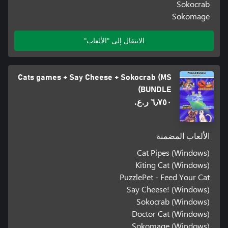
Sokocrab
Sokomage
الانتقال إلى "الألعاب"
Cats games + Say Cheese + Sokocrab (MS
BUNDLE)
٦٫٧٥٠ ر.ع.‏
الألعاب المضمنة
Cat Pipes (Windows)
Kiting Cat (Windows)
PuzzlePet - Feed Your Cat
Say Cheese! (Windows)
Sokocrab (Windows)
Doctor Cat (Windows)
Sokomage (Windows)