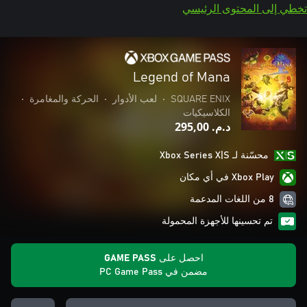
تخطي إلى المحتوى الرئيسي
Legend of Mana
SQUARE ENIX
•
لعب الأدوار
•
الحركة والمغامرة
•
الكلاسيكيات
د.م.‏ 295,00
محسّنة لـ Xbox Series X|S
Xbox Play في أي مكان
8 من اللغات المدعمة
تم تحسينها للأجهزة المحمولة
احصل على GAME PASS
مضمن في PC Game Pass