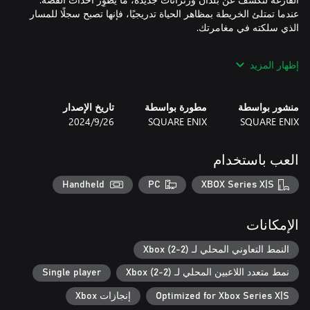
عندما تمتلئ الخريطة بمظاهر الحياة تدريجيًا، فإنها تصبح سجلًا للمسار
إظهار المزيد
تتكون القصة من إجمالي 68 فعالية مختلفة. بمَن ستلتقي، وأين
ستلتقي بهم؟ كيف ستكشف عن حكايتك؟ يتوقف كل هذا على
منشور بواسطة
مطورة بواسطة
تاريخ الإصدار
بعد الانتهاء من الفعالية، لا تنسَ التحدث إلى Li'l Cactus، التي تنتظرك
SQUARE ENIX
SQUARE ENIX
26‏/9‏/2024
العب باستخدام
سيؤدي إكمال فعاليات معينة إلى فتح مجموعة متنوعة من المحتويات
المختلفة، مثل السماح لك بتشكيل الأسلحة والدروع وإنشاء الغولم
Handheld
PC
XBOX Series X|S
يمكنك الانطلاق في مهمة للحصول على أقوى سلاح أو البحث عن
الوحوش الصغيرة - فطريقة اللعب متروكة لك.
الإمكانات
النمط التعاوني المحلي لـ Xbox (2-2)
نمط متعدد اللاعبين المحلي لـ Xbox (2-2)
Single player
Optimized for Xbox Series X|S
إنجازات Xbox