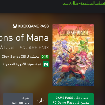
تخطي إلى المحتوى الرئيسي
ions of Mana
SQUARE ENIX
•
لعب الأد
محسّنة لـ Xbox Series X|S
تم تحسينها للأجهزة المحمولة
احصل على GAME PASS
شراء
- أو -
مضمن في PC Game Pass
د.م.‏ 600,00+