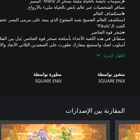
استكشف العالم الفسيح شبه المفتوح الذي يمتد على مرمى البصر. تخط
ستقاتل في هذه اللعبة الأعداء بأسلحة تسخر قوة العناصر. بَدِل بين ال
إظهار المزيد
يوجد 100 مقطوعة موسيقية خلفية ألفها فريق موهوب ومبدع قام ب
السلسلة. تمتاز الساحات الخارجية بموسيقى تفاعلية لجعل الأجواء مثي
منشور بواسطة
مطورة بواسطة
SQUARE ENIX
SQUARE ENIX
المقارنة بين الإصدارات