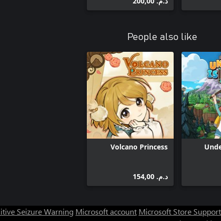
د.م.‏ 200,00
People also like
Volcano Princess
Unde
د.م.‏ 154,00
itive Seizure Warning
Microsoft account
Microsoft Store Support