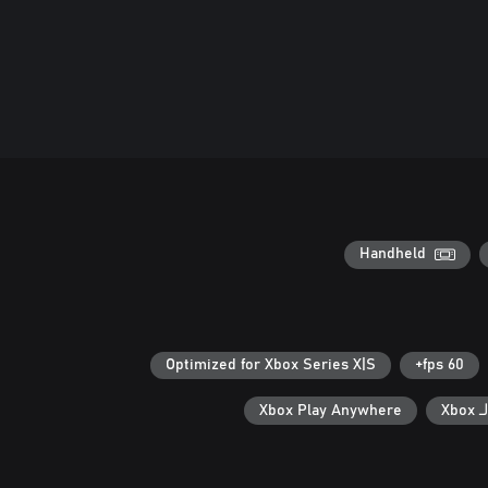
Handheld
Optimized for Xbox Series X|S
60 fps+
Xb
Xbox Play Anywhere