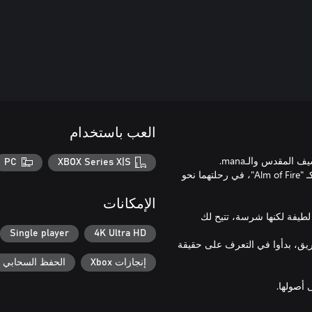
العب باستخدام
PC
XBOX Series X|S
انطلق بطل اللعبة "Val" وصديقة طفولته "Hinna" التي تم تعيينها حديثًا كـ "Alm of Fire"، في رحلتهما نحو
الإمكانات
طيفة لكنها شرسة، تتيح لك
Single player
4K Ultra HD
يق، بدأوا في التعرف على حقيقة
إنجازات Xbox
الحفظ السحابي لـ ox