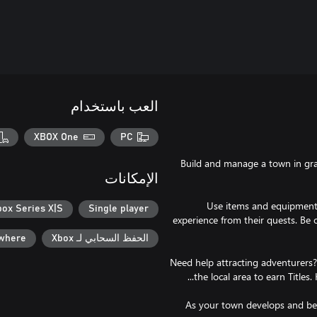
العب باستخدام
XBOX One
PC
Build and manage a town in gra
الإمكانات
Use items and equipment
box Series X|S
Single player
experience from their quests. Be
الحفظ السحابي لـ Xbox
ywhere
Need help attracting adventurers? 
As your town develops and bec