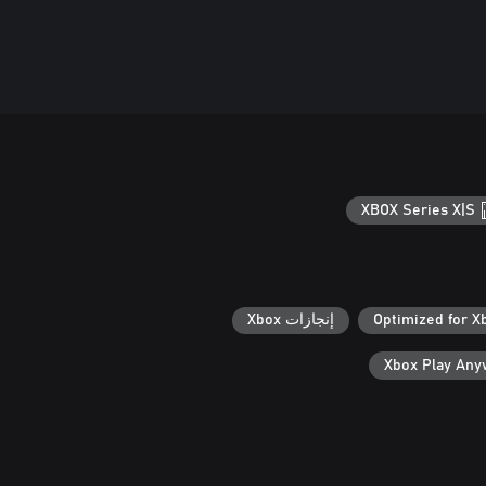
XBOX Series X|S
Optimized for X
إنجازات Xbox
Xbox Play An