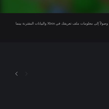
يتلقى ناشرو الألعاب التي تقوم بتشغيلها وصولاً إلى معلومات ملف تعريفك في Xbox والبيانات المقترنة بينما