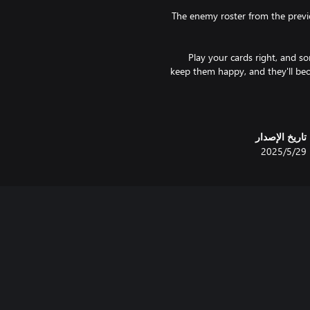
The enemy roster from the prev
Play your cards right, and s
keep them happy, and they'll bec
Feel like a fresh start? Move yo
تاريخ الإصدار
29‏/5‏/2025
Rise through t