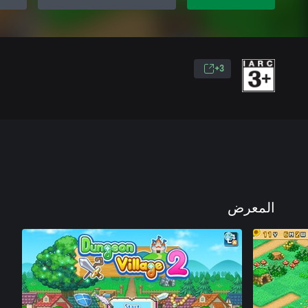
3+
المعرض