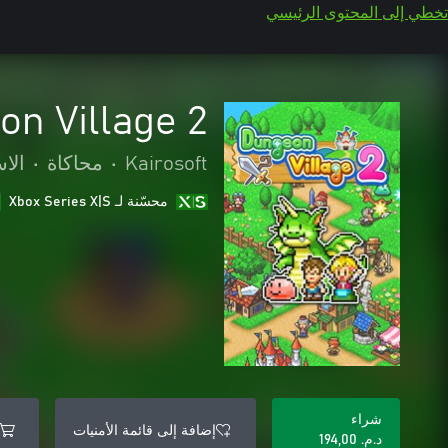
تخطي إلى المحتوى الرئيسي
on Village 2
Kairosoft
•
محاكاة
•
الاس
محسّنة لـ Xbox Series X|S
شراء
إضافة إلى قائمة الأمنيات
د.م.‏ 194,00