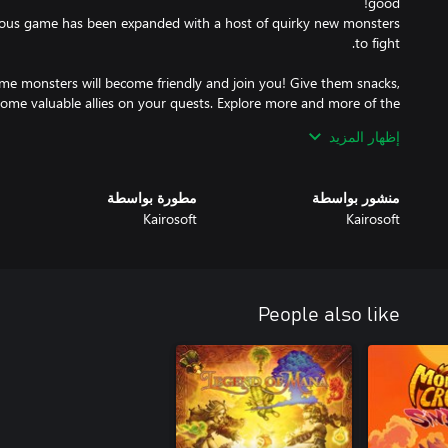
ious game has been expanded with a host of quirky new monsters
ome monsters will become friendly and join you! Give them snacks,
ome valuable allies on your quests. Explore more and more of the
إظهار المزيد
ur town to a different region to discover unseen monsters and bold
منشور بواسطة
مطورة بواسطة
Kairosoft
Kairosoft
he ranks and create the greatest town the kingdom has ever seen!
People also like