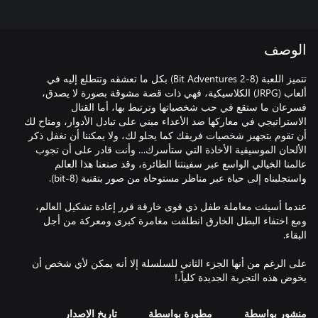
الوصف
تتميز اللعبة (8-Bit Adventures 2) بكل ما تعشقه وتتطلع إليه في
ألعاب (JRPG) الكلاسيكية، فهي ذات قصة مشوقة بصورة لا يصدق،
فسرعان ما ستقع في حب شخصياتها وترتبط بها، أما القتال
الاستراتيجي في معاركها ضد الأعداء مبني على تبادل الأدوار، ومتاح لك
أن تقوم بتجهيز شخصيات فريقك كما يحلو لك، ولا يمكننا أن نغفل ذكر
الألحان الموسيقية الأخاذة التي ستأسرك… وأنت قادر على أن تجوب
عالمنا الخيالي الواسع عبر سفينتنا الطائرة، وقد صنعنا هذا العالم
عندما أسيئت معاملة طفل ذي قوى خارقة قرر إعادة تشكيل العالم،
ومع اختفاء البطل الخارق انطلقت مغامرة كبرى ومعركة من أجل
على الرغم من أنها الجزء الثاني للسلسلة إلا أنه يمكن لأي شخص أن
يخوض هذه التجربة الجديدة كلياً،!
منشور بواسطة
مطورة بواسطة
تاريخ الإصدار