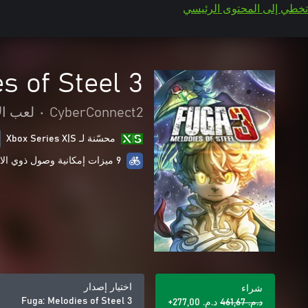
تخطي إلى المحتوى الرئيسي
s of Steel 3
CyberConnect2
•
لعب ال
محسّنة لـ Xbox Series X|S
9 ميزات إمكانية وصول ذوي الاحتياجات الخاصة
اختيار إصدار
شراء
Fuga: Melodies of Steel 3
د.م.‏ 461,67
د.م.‏ 277,00+