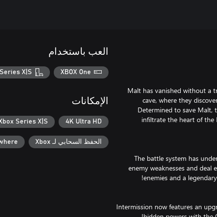
العب باستخدام
Series X|S
XBOX One
Malt has vanished without a tr
cave, where they discover
الإمكانات
Determined to save Malt, t
infiltrate the heart of t
Xbox Series X|S
4K Ultra HD
الحفظ السحابي لـ Xbox
ywhere
The battle system has unde
enemy weaknesses and deal esc
Intermission now features an upgr