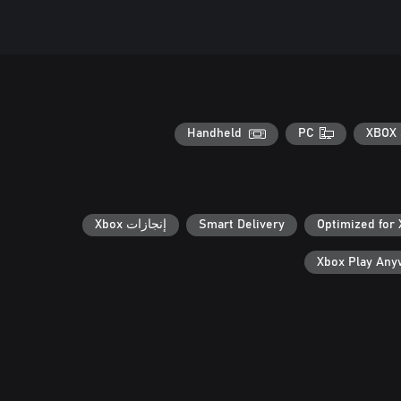
Handheld
PC
XBOX 
Optimized for 
Smart Delivery
إنجازات Xbox
Xbox Play An