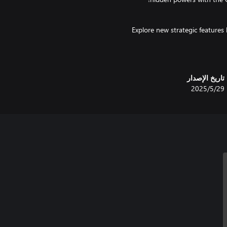
Explore new strategic features 
Transmissions that allow you to i
Step beyond despair, anger,
تاريخ الإصدار
29‏/5‏/2025
*It's not necessary to play 