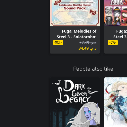
Fuga: Melodies of
Fuga:
Steel 3 - Solatorobo:
Steel 
C
د.م.‏ 57,49
Red the Hunter
-40%
-40%
د.م.‏ 34,49
Sound Pack
People also like