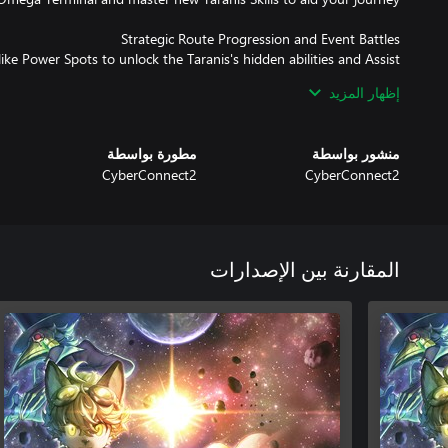
like Power Spots to unlock the Taranis's hidden abilities and Assist
nteract with supporting characters. Discover secret events through
إظهار المزيد
 and tragedy in Fuga: Melodies of Steel 3, where heart-wrenching
منشور بواسطة
مطورة بواسطة
CyberConnect2
CyberConnect2
Fuga: Melodies of Steel or Fuga: Melodies of Steel 2 to enjoy Fuga:
Melodies of Steel 3.
المقارنة بين الإصدارات