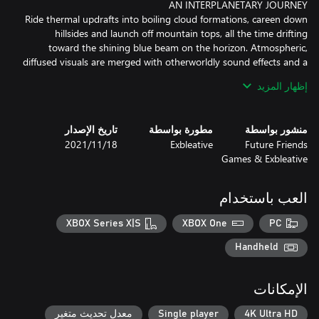
Ride thermal updrafts into boiling cloud formations, careen down
hillsides and launch off mountain tops, all the time drifting
toward the shining blue beam on the horizon. Atmospheric,
diffused visuals are merged with otherworldly sound effects and a
إظهار المزيد
Pilot your craft on mankind's first voyage outside the solar
system, and go on an interplanetary journey across space and
time.
منشور بواسطة
مطورة بواسطة
تاريخ الإصدار
Future Friends
Exbleative
18‏/11‏/2021
Games & Exbleative
العب باستخدام
XBOX Series X|S
XBOX One
PC
Handheld
الإمكانات
4K Ultra HD
Single player
معدل تحديث متغير