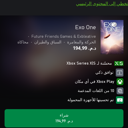
تخطي إلى المحتوى الرئيسي
Exo One
•
Future Friends Games & Exbleative
الحركة والمغامرة
•
السباق والطيران
•
محاكاة
د.م.‏ 194,99
محسّنة لـ Xbox Series X|S
توافق ذكي
Xbox Play في أي مكان
10 من اللغات المدعمة
تم تحسينها للأجهزة المحمولة
شراء
د.م.‏ 194,99