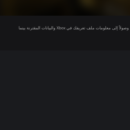
يتلقى ناشرو الألعاب التي تقوم بتشغيلها وصولاً إلى معلومات ملف تعريفك في Xbox والبيانات المقترنة بينما