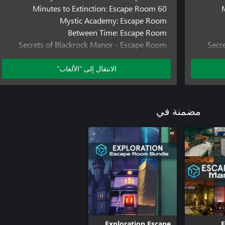
60 Minutes to Extinction: Escape Room
Mystic Academy: Escape Room
Between Time: Escape Room
Secrets of Blackrock Manor - Escape Room
Secr
Secrets of Velendar Castle - Escape Room
Tested on Humans: Escape Room
الانتقال إلى "الألعاب"
Palindrome Syndrome: Escape Room
Regular Factory: Escape Room
مضمنة في
Exploration Escape