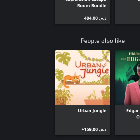
Room Bundle
د.م.‏ 484,00
People also like
Urban Jungle
Edgar
O
د.م.‏ 159,00+