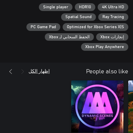
Single player
HDR10
4K Ultra HD
Spatial Sound
Ray Tracing
PC Game Pad
Optimized for Xbox Series X|S
إنجازات Xbox
الحفظ السحابي لـ Xbox
Xbox Play Anywhere
إظهار الكل
People also like