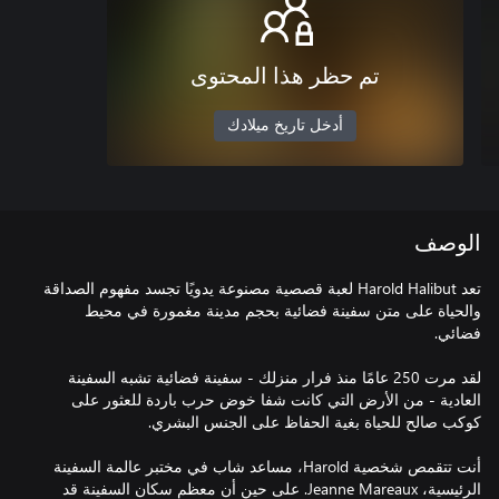
تم حظر هذا المحتوى
أدخل تاريخ ميلادك
الوصف
تعد Harold Halibut لعبة قصصية مصنوعة يدويًا تجسد مفهوم الصداقة
والحياة على متن سفينة فضائية بحجم مدينة مغمورة في محيط
لقد مرت 250 عامًا منذ فرار منزلك - سفينة فضائية تشبه السفينة
العادية - من الأرض التي كانت شفا خوض حرب باردة للعثور على
أنت تتقمص شخصية Harold، مساعد شاب في مختبر عالمة السفينة
الرئيسية، Jeanne Mareaux. على حين أن معظم سكان السفينة قد