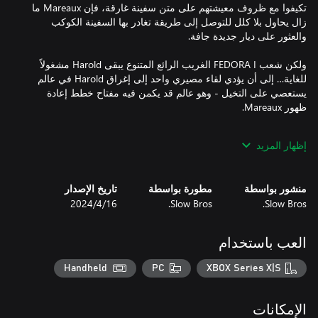
تكيفوا مع ظروف معيشتهم على متن سفينة غارقة، فإن Mareaux ما
زال يحاول بلا كلل للتوصل إلى طريقة تغادر بها السفينة الكوكب
ولكن شعب FEDORA I الغريب الرائع المتنوع يبقى Harold مشغولاً
للغاية… إلى أن يؤدي لقاء مصيري واحد إلى إغراق Harold في عالم
يستعصي على التخيل - وهو عالم قد يكمن فيه مفتاح خطط إعادة
انضم إلى Harold في رحلة استكشافه عالمًا مستقبليًا ذا طابع كلاسيكي
إظهار المزيد
نابضًا بالحياة في مهمته الهادفة إلى التوصل إلى المعنى الحقيقي لكلمة
"الوط".
منشور بواسطة
مطورة بواسطة
تاريخ الإصدار
Slow Bros.
Slow Bros.
16‏/4‏/2024
العب باستخدام
Handheld
PC
XBOX Series X|S
الإمكانات